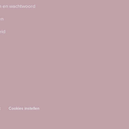
 en wachtwoord
en
eid
k
Cookies instellen