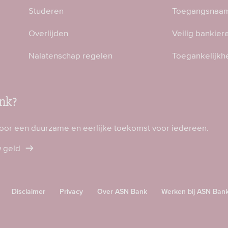
Studeren
Toegangsnaam
Overlijden
Veilig bankier
Nalatenschap regelen
Toegankelijkh
nk?
voor een duurzame en eerlijke toekomst voor iedereen.
w geld
Disclaimer
Privacy
Over ASN Bank
Werken bij ASN Ban