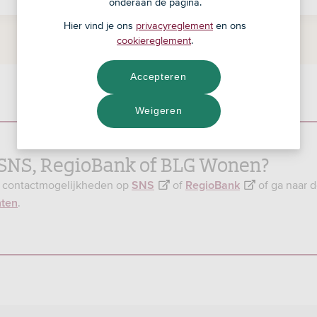
onderaan de pagina.
Hier vind je ons
privacyreglement
en ons
cookiereglement
.
Accepteren
Weigeren
j SNS, RegioBank of BLG Wonen?
e contactmogelijkheden op
of
of ga naar 
SNS
RegioBank
.
nten