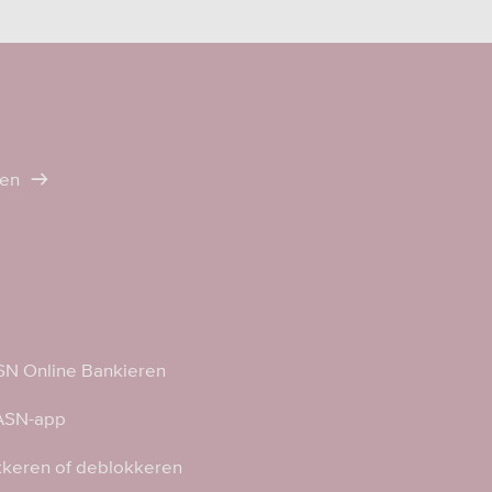
ten
N Online Bankieren
 ASN-app
kkeren of deblokkeren