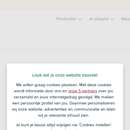
Producten
Je situatie
Waa
Service en contact
Leuk dat je onze website bezoekt
We willen graag cookies plaatsen. Met deze cookies
Veel bankzaken regel je zelf via de ASN-app of ASN
wordt informatie door ons en
onze 5 partners
over jou
Online Bankieren.
verzameld en jouw internetgedrag gevolgd. We maken
een persoonlijk profiel van jou. Daarmee personaliseren
Inloggen in ASN Online Bankieren
wij onze website, advertenties en communicatie en laten
wij je relevante inhoud zien.
Je kunt je keuze altijd wijzigen via 'Cookies instellen'