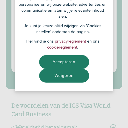
Je zakelijke en privé-uitgaven blijven
personaliseren wij onze website, advertenties en
gescheiden
communicatie en laten wij je relevante inhoud
Veilig aankopen doen met de
zien.
verzekeringen bij de creditcard
Je kunt je keuze altijd wijzigen via 'Cookies
Ook voor startende ondernemers
instellen' onderaan de pagina.
Hier vind je ons
privacyreglement
en ons
Vraag je zakelijke creditcard aan bij
cookiereglement
.
ICS
Accepteren
Voorwaarden
Weigeren
De voordelen van de ICS Visa World
Card Business
✓ Wereldwijd betaalgemak