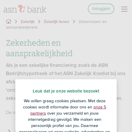
Inloggen
Zekerheden en
Zakelijk
Zakelijk lenen
aansprakelijkheid
Zekerheden en
aansprakelijkheid
Als je een zakelijke financiering zoals de ASN
Bedrijfshypotheek of het ASN Zakelijk Krediet bij ons
afsluit, vragen we om zekerheden. Ook wel
‘onderpand’ genoemd. Zo hebben we meer
Leuk dat je onze website bezoekt
zekerheid dat we het uitgeleende geld terugkrijgen.
We willen graag cookies plaatsen. Met deze
cookies wordt informatie door ons en
onze 5
De meest voorkomende zekerheden zijn:
partners
over jou verzameld en jouw
internetgedrag gevolgd. We maken een
persoonlijk profiel van jou. Daarmee
Hypotheek- en pandrecht
personaliseren wij onze website, advertenties en