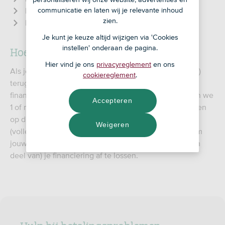
Borgstelling
communicatie en laten wij je relevante inhoud
zien.
Hoofdelijke aansprakelijkheid
Je kunt je keuze altijd wijzigen via 'Cookies
Hoe werkt een zekerheid?
instellen' onderaan de pagina.
Hier vind je ons
privacyreglement
en ons
Als je geld bij ons leent, dan moet je dat (vroeg of laat)
cookiereglement
.
terugbetalen. Om het risico af te dekken dat je de
financiering uiteindelijk niet kunt terugbetalen, vragen we
Accepteren
1 of meer zekerheden of zekerheidsrechten. We kunnen
op die rechten terugvallen als jij de financiering niet
Weigeren
(volledig) kunt terugbetalen. Bijvoorbeeld het recht om
jouw goederen te verkopen en met de opbrengst (een
deel van) je financiering af te lossen.