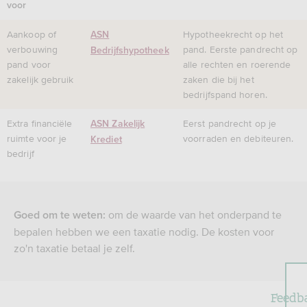
voor
Aankoop of
Hypotheekrecht op het
ASN
verbouwing
pand. Eerste pandrecht op
Bedrijfshypotheek
pand voor
alle rechten en roerende
zakelijk gebruik
zaken die bij het
bedrijfspand horen.
Extra financiële
Eerst pandrecht op je
ASN Zakelijk
ruimte voor je
voorraden en debiteuren.
Krediet
bedrijf
om de waarde van het onderpand te
Goed om te weten:
bepalen hebben we een taxatie nodig. De kosten voor
zo'n taxatie betaal je zelf.
Feedb