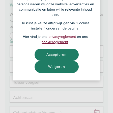
personaliseren wij onze website, advertenties en
Wat zijn je contactgegevens?
communicatie en laten wij je relevante inhoud
We gebruiken je gegevens alleen om een afspraak te
zien.
kunnen plannen bij een ASN-kantoor bij jou in de
Je kunt je keuze altijd wijzigen via 'Cookies
buurt.
instellen' onderaan de pagina.
Mevrouw
De heer
Hier vind je ons
privacyreglement
en ons
Geslacht
cookiereglement
.
Voorletters
Accepteren
Weigeren
Voornaam
Tussenvoegsel
Achternaam
Geboortedatum (dd-mm-jjjj)