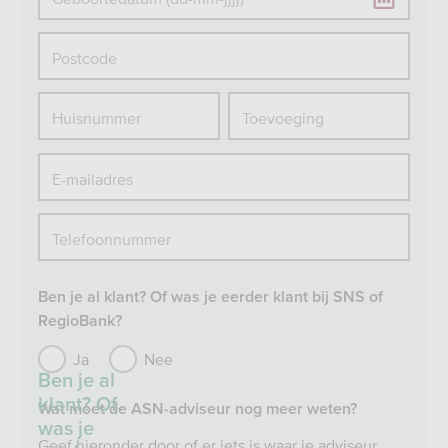
Postcode
Huisnummer
Toevoeging
E-mailadres
Telefoonnummer
Ben je al klant? Of was je eerder klant bij SNS of
RegioBank?
Ja
Nee
Ben je al
klant? Of
Wat moet de ASN-adviseur nog meer weten?
was je
Geef hieronder door of er iets is waar je adviseur