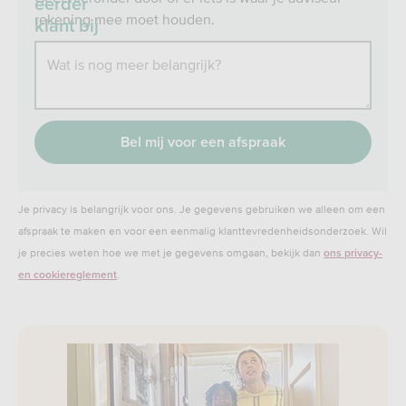
eerder
rekening mee moet houden.
klant bij
SNS of
Wat is nog meer belangrijk?
RegioBank?
Je
kunt
maxi
0
1000
Bel mij voor een afspraak
van
karak
1000
gebru
karakters
Je privacy is belangrijk voor ons. Je gegevens gebruiken we alleen om een
gebruikt.
afspraak te maken en voor een eenmalig klanttevredenheidsonderzoek. Wil
je precies weten hoe we met je gegevens omgaan, bekijk dan
ons privacy-
.
en cookiereglement