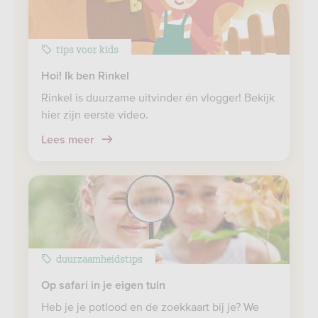
tips voor kids
Hoi! Ik ben Rinkel
Rinkel is duurzame uitvinder én vlogger! Bekijk
hier zijn eerste video.
Lees meer
duurzaamheidstips
Op safari in je eigen tuin
Heb je je potlood en de zoekkaart bij je? We