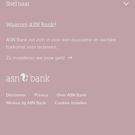
Snel naar
Waarom ASN Bank?
ASN Bank zet zich in voor een duurzame en eerlijke
toekomst voor iedereen.
Zo investeren we jouw geld
Disclaimer
Privacy
Over ASN Bank
Werken bij ASN Bank
Cookies instellen
Download
Download
ASN
ASN