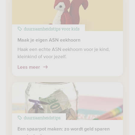
duurzaamheidstips voor kids
Maak je eigen ASN eekhoorn
Haak een echte ASN eekhoorn voor je kind,
kleinkind of voor jezelf.
Lees meer
duurzaamheidstips
Een spaarpot maken: zo wordt geld sparen