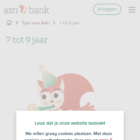
Inloggen
7 tot 9 jaar
Tips voor kids
7 tot 9 jaar
Leuk dat je onze website bezoekt
We willen graag cookies plaatsen. Met deze
Knutsel je eigen spaarpot voor je