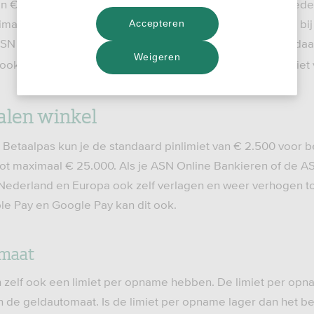
an € 1.000 voor geld opnemen bij een geldautomaat in Neder
maal € 5.000,- Je kunt dan in 1 keer meer geld opnemen bi
Accepteren
 ASN Online Bankieren of de ASN-app hebt, kun je de standaa
Weigeren
ok zelf verlagen en weer verhogen tot de standaard limiet 
alen winkel
Betaalpas kun je de standaard pinlimiet van € 2.500 voor be
t maximaal € 25.000. Als je ASN Online Bankieren of de AS
 Nederland en Europa ook zelf verlagen en weer verhogen to
le Pay en Google Pay kan dit ook.
omaat
 zelf ook een limiet per opname hebben. De limiet per op
 de geldautomaat. Is de limiet per opname lager dan het be