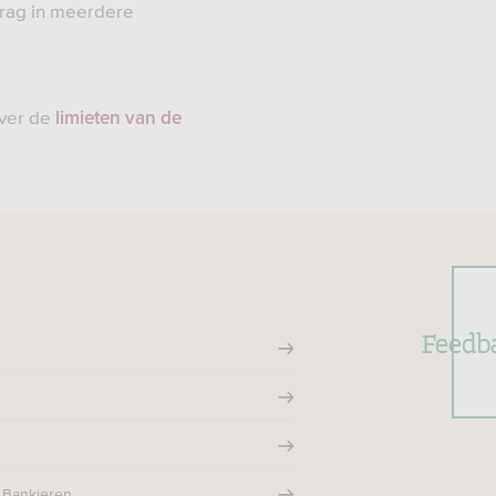
drag in meerdere
over de
limieten van de
Feedb
 Bankieren