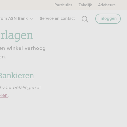
Particulier
Zakelijk
Adviseurs
rom ASN Bank
Service en contact
Inloggen
erlagen
een winkel verhoog
en.
 Bankieren
t voor betalingen
of
.
eren