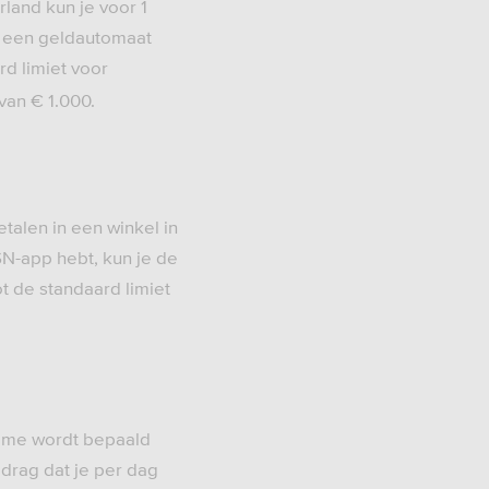
land kun je voor 1
j een geldautomaat
rd limiet voor
van € 1.000.
talen in een winkel in
N-app hebt, kun je de
t de standaard limiet
name wordt bepaald
drag dat je per dag