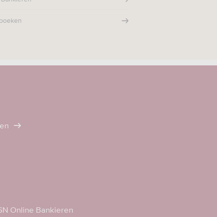
rboeken
ten
N Online Bankieren