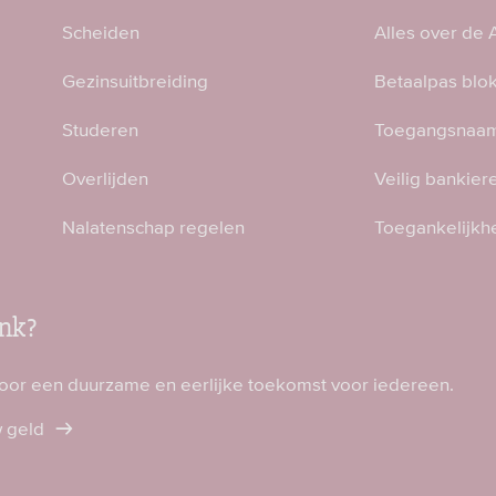
Scheiden
Alles over de
Gezinsuitbreiding
Betaalpas blo
Studeren
Toegangsnaam
Overlijden
Veilig bankier
Nalatenschap regelen
Toegankelijkh
nk?
voor een duurzame en eerlijke toekomst voor iedereen.
w geld