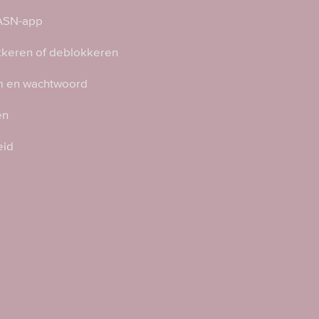
 ASN-app
kkeren of deblokkeren
 en wachtwoord
en
eid