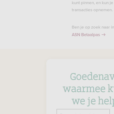
kunt pinnen, en kun j
transacties opnemen. D
Ben je op zoek naar i
ASN Betaalpas
Goedenav
waarmee k
we je he
Z