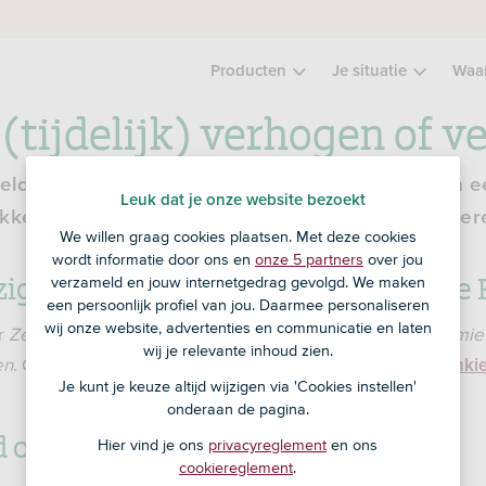
Producten
Je situatie
Waa
 (tijdelijk) verhogen of v
 geld opnemen bij een geldautomaat of betalen in 
Leuk dat je onze website bezoekt
kkelijk zelf via de ASN-app of ASN Online Bankier
We willen graag cookies plaatsen. Met deze cookies
wordt informatie door ons en
onze 5 partners
over jou
jzigen via de ASN-app of ASN Online
verzameld en jouw internetgedrag gevolgd. We maken
een persoonlijk profiel van jou. Daarmee personaliseren
wij onze website, advertenties en communicatie en laten
r
Zelf regelen
>
Betaalpassen
. Kies vervolgens voor
Pinlimie
wij je relevante inhoud zien.
en
. Of regel het eenvoudig na inloggen in
ASN Online Banki
Je kunt je keuze altijd wijzigen via 'Cookies instellen'
onderaan de pagina.
ld opnemen geldautomaat
Hier vind je ons
privacyreglement
en ons
cookiereglement
.