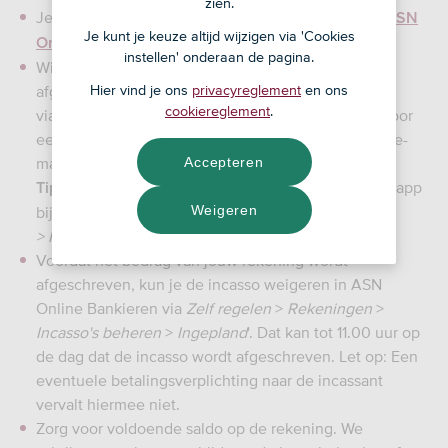
zien.
Je ingeplande en uitgevoerde incasso's vind je in
ASN
Je kunt je keuze altijd wijzigen via 'Cookies
.
Online Bankieren
instellen' onderaan de pagina.
Wil je weten wanneer er een incasso wordt
Hier vind je ons
privacyreglement
en ons
afgeschreven? Stel dan een Seintje in
cookiereglement
.
via je gebruikersprofiel >
Seintjes
. Je kunt kiezen voor
een pushbericht via de ASN-app, of een seintje via e-
Accepteren
mail.
: Je kunt pushberichten ook instellen in de ASN-app
Tip
Weigeren
bij je gebruikersprofiel
> Pushberichten
Voordat het bedrag van jouw rekening wordt
afgeschreven, kun je de incasso weigeren in ASN
Online Bankieren via
Zelf regelen
>
Rekeningen
>
Incasso's beheren
>
Ingepland
'. Dat kan tot 11.00 uur op
de dag dat de incasso wordt afgeschreven. Let op: Een
eventuele betalingsverplichting naar de incassant
vervalt hiermee niet.
Zorg voor voldoende saldo op de rekening. We