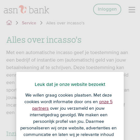
Inloggen
Alles over incasso's
Service
Alles over incasso's
Met een automatische incasso geef je toestemming aan
een bedrijf of instantie om (automatisch) geld van jouw
betaalrekening af te schrijven. Deze toestemming kan
eenmalig zijn, maar ook regelmatig. Heb je bijvoorbeeld
een abonnement bij de sportschool? Dan kun je de
Leuk dat je onze website bezoekt
sportschool machtigen om iedere maand contributie van
We willen graag cookies plaatsen. Met deze
jouw rekening af te laten schrijven. Een automatische
cookies wordt informatie door ons en
onze 5
incasso heet ook wel een (doorlopende) machtiging of
partners
over jou verzameld en jouw
een E-mandate.
internetgedrag gevolgd. We maken een
persoonlijk profiel van jou. Daarmee
personaliseren wij onze website, advertenties en
Inzicht in bestaande incasso’s
communicatie en laten wij je relevante inhoud