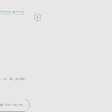
rvice voor
 met de gratis
aalrekeningen