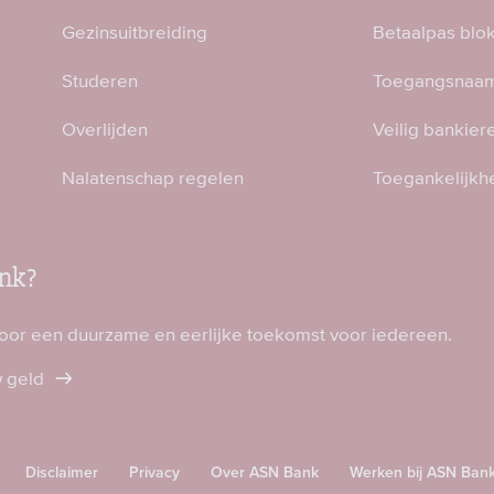
Gezinsuitbreiding
Betaalpas blo
Studeren
Toegangsnaam
Overlijden
Veilig bankier
Nalatenschap regelen
Toegankelijkh
nk?
voor een duurzame en eerlijke toekomst voor iedereen.
w geld
Disclaimer
Privacy
Over ASN Bank
Werken bij ASN Ban