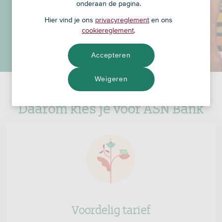
onderaan de pagina.
Hier vind je ons
privacyreglement
en ons
cookiereglement
.
Accepteren
Weigeren
Daarom kies je voor ASN Bank
Voordelig tarief