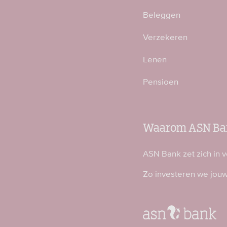
Beleggen
Verzekeren
Lenen
Pensioen
Waarom ASN Ba
ASN Bank zet zich in 
Zo investeren we jou