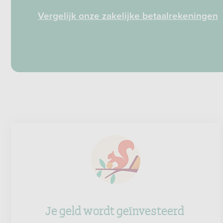
Vergelijk onze zakelijke betaalrekeningen
Je geld wordt geïnvesteerd