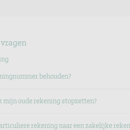
 vragen
ing
keningnummer behouden?
 mijn oude rekening stopzetten?
articuliere rekening naar een zakelijke reke