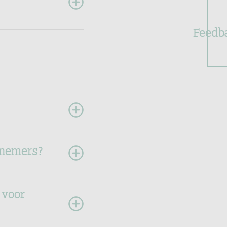
Feedb
rnemers?
 voor