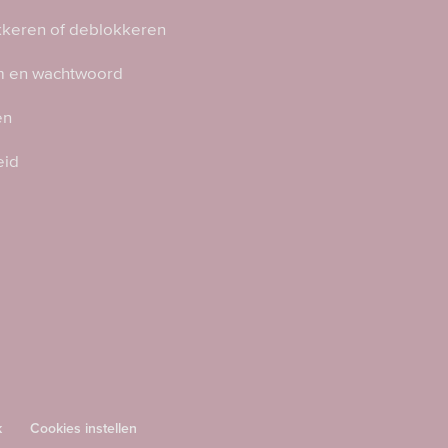
kkeren of deblokkeren
 en wachtwoord
en
eid
k
Cookies instellen