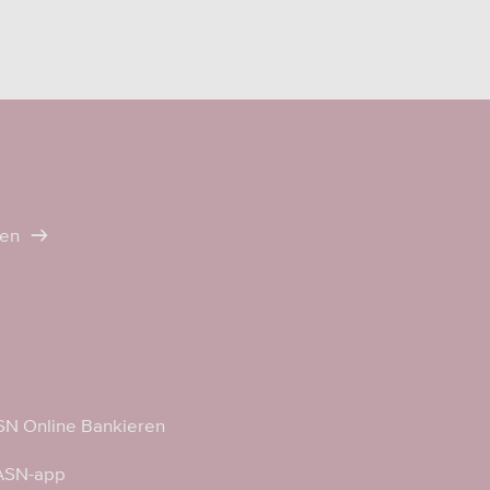
ten
N Online Bankieren
 ASN-app