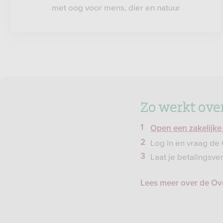
met oog voor mens, dier en natuur
Zo werkt ove
Open een zakelijke
Log in en vraag de
Laat je betalingsv
Lees meer over de Ov