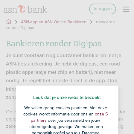
Inloggen
Bankieren
ASN-app en ASN Online Bankieren
zonder Digipas
Bankieren zonder Digipas
Je kunt voortaan nog duurzamer bankieren met je
ASN-betaalrekening. Je hebt de digipas, een rood
plastic apparaatje met chip en batterij, niet meer
nodig. Je regelt het meeste direct in de app. Ook
inloggen op onze website kan heel eenvoudig
zonder digipas.
Leuk dat je onze website bezoekt
We willen graag cookies plaatsen. Met deze
Op deze pagina vind je informatie over bankieren zonder
cookies wordt informatie door ons en
onze 5
digipas. Dit geldt voor je particuliere rekening. Voor een
partners
over jou verzameld en jouw
zakelijke rekening blijft de digipas vooralsnog wel nodig.
internetgedrag gevolgd. We maken een
persoonlijk profiel van jou. Daarmee