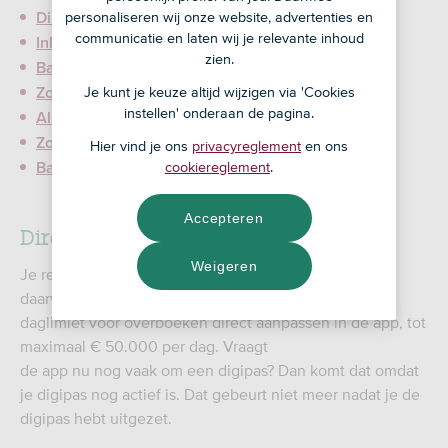
personaliseren wij onze website, advertenties en
Direct alles regelen in de app
communicatie en laten wij je relevante inhoud
Inloggen op de website zonder digipas
zien.
Back-up voor de app
Je kunt je keuze altijd wijzigen via 'Cookies
Zo zet je de digipas uit
instellen' onderaan de pagina.
Als je de digipas wilt blijven gebruiken
Zo bankier je duurzamer
Hier vind je ons
privacyreglement
en ons
cookiereglement
.
Bankieren zonder digipas is veilig
Accepteren
Direct alles regelen in de app
Weigeren
Je regelt alles direct in de app. Een digipas heb je
daarvoor niet meer nodig. Je kunt bijvoorbeeld de
daglimiet voor overboeken direct aanpassen in de app, tot
maximaal € 50.000 per dag. Vraagt
de app nu nog vaak om een digipas? Dan komt dat omdat
je digipas nog actief is. Dat gebeurt niet meer nadat je de
digipas hebt uitgezet.