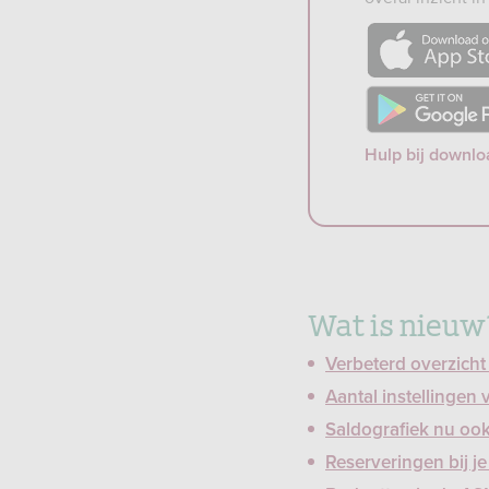
https://apps.a
https://play.goo
id=nl.devolksba
Hulp bij downl
Wat is nieuw
Verbeterd overzicht
Aantal instellingen 
Saldografiek nu oo
Reserveringen bij je