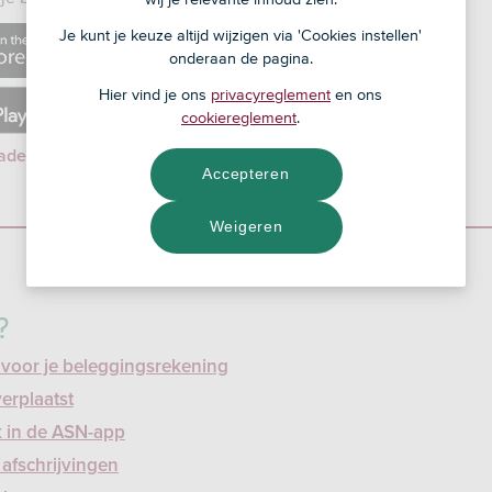
pple.com/nl/app/id1585770794
Je kunt je keuze altijd wijzigen via 'Cookies instellen'
onderaan de pagina.
Hier vind je ons
privacyreglement
en ons
gle.com/store/apps/details?
cookiereglement
.
nk.asn.bankieren
oaden en aanmelden
Accepteren
Weigeren
?
 voor je beleggingsrekening
verplaatst
k in de ASN-app
 afschrijvingen