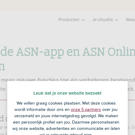
Producten
Je situatie
Waa
 de ASN-app en ASN Onli
n
meer nieuwe functies toe én verbeteren bestaande
te verbeteringen zijn, op basis van jouw feedback
Leuk dat je onze website bezoekt
We willen graag cookies plaatsen. Met deze cookies
wordt informatie door ons en
onze 5 partners
over jou
d de ASN-app
verzameld en jouw internetgedrag gevolgd. We maken
een persoonlijk profiel van jou. Daarmee personaliseren
voor je smartphone of tablet in de App Store of Google Play. Zo
wij onze website, advertenties en communicatie en laten
n je bankzaken.
wij je relevante inhoud zien.