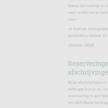
Sleep het bolletje in d
naar rechts om je sal
zien.
Je kunt de saldografi
particuliere betaal- o
Oktober 2025
Reserveringen
afschrijving
Bij je afschrijvingen 
ASN-app kun je nu ‘re
reservering is een tij
het definitieve bedrag