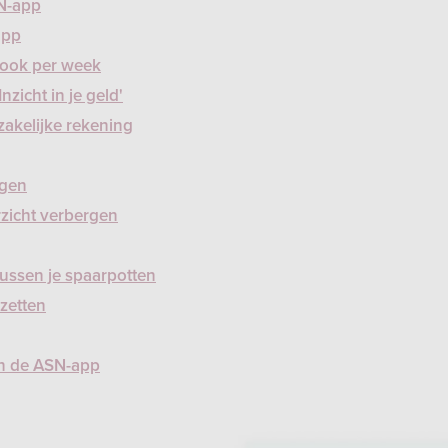
N-app
app
u ook per week
zicht in je geld'
zakelijke rekening
rgen
rzicht verbergen
tussen je spaarpotten
zetten
in de ASN-app