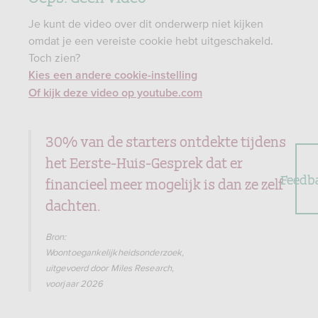
Je kunt de video over dit onderwerp niet kijken
omdat je een vereiste cookie hebt uitgeschakeld.
Toch zien?
Kies een andere cookie-instelling
Of kijk deze video op youtube.com
30% van de starters ontdekte tijdens
het Eerste-Huis-Gesprek dat er
Feedb
financieel meer mogelijk is dan ze zelf
dachten.
Bron:
Woontoegankelijkheidsonderzoek,
uitgevoerd door Miles Research,
voorjaar 2026