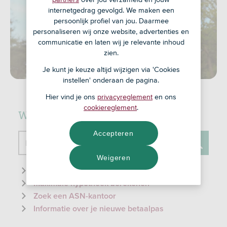
internetgedrag gevolgd. We maken een
persoonlijk profiel van jou. Daarmee
personaliseren wij onze website, advertenties en
communicatie en laten wij je relevante inhoud
zien.
Je kunt je keuze altijd wijzigen via 'Cookies
instellen' onderaan de pagina.
Hier vind je ons
privacyreglement
en ons
cookiereglement
.
Waar kunnen we je mee helpen?
Accepteren
Doorzoek de website
Weigeren
Zoeken
Informatie over de ID-check
Maximale hypotheek berekenen
Zoek een ASN-kantoor
Informatie over je nieuwe betaalpas