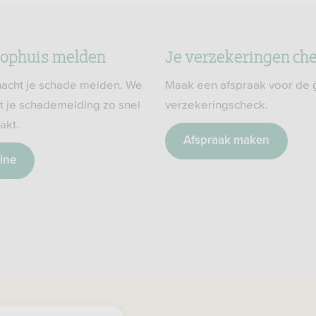
oophuis melden
Je verzekeringen ch
 nacht je schade melden. We
Maak een afspraak voor de gr
t je schademelding zo snel
verzekeringscheck.
akt.
Afspraak maken
ine