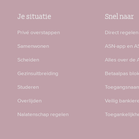
Je situatie
Snel naar
Privé overstappen
Direct regelen
Samenwonen
ASN-app en AS
Scheiden
Alles over de
Gezinsuitbreiding
Betaalpas blo
Studeren
Toegangsnaam
Overlijden
Veilig bankier
Nalatenschap regelen
Toegankelijkh