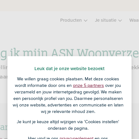
Producten
Je situatie
Waa
ig ik mijn ASN Woonverze
lling van je huishouden wijzigen? Of wil je de dek
Leuk dat je onze website bezoekt
 aanpassen?
We willen graag cookies plaatsen. Met deze cookies
wordt informatie door ons en
onze 5 partners
over jou
verzameld en jouw internetgedrag gevolgd. We maken
een persoonlijk profiel van jou. Daarmee personaliseren
wij onze website, advertenties en communicatie en laten
wij je relevante inhoud zien.
Je kunt je keuze altijd wijzigen via 'Cookies instellen'
van SNS?
onderaan de pagina.
Hier vind je ons
privacyreglement
en ons