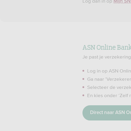
Log dan in op
Mijn SN
ASN Online Ban
Je past je verzekerin
Log in op ASN Onli
Ga naar ‘Verzekere
Selecteer de verzeke
En kies onder ‘Zelf 
Direct naar ASN O