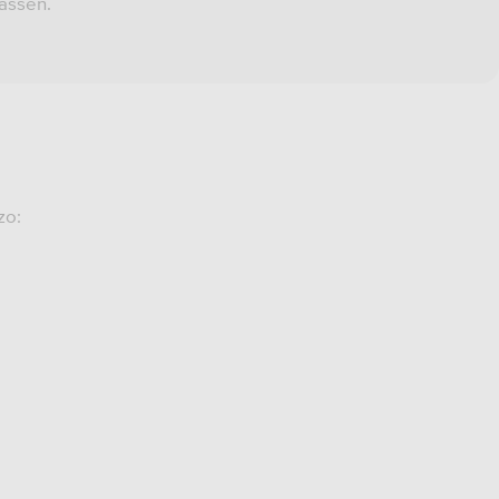
assen.
zo: