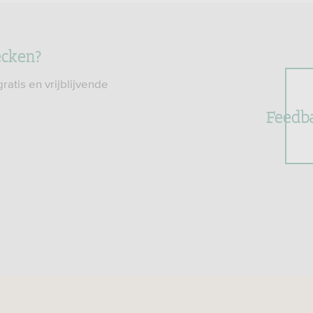
ecken?
atis en vrijblijvende
Feedb