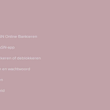
N Online Bankieren
 ASN-app
kkeren of deblokkeren
 en wachtwoord
en
eid