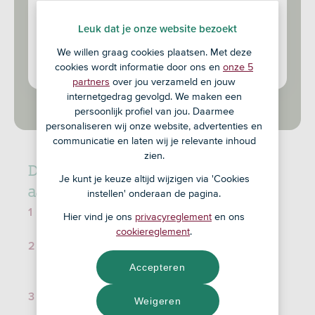
Dit soort situaties wil je natuurlijk voorkomen.
Dat kan gelukkig. Bijvoorbeeld met een
Leuk dat je onze website bezoekt
overlijdensrisicoverzekering of een
We willen graag cookies plaatsen. Met deze
arbeidsongeschiktheidsverzekering speciaal
cookies wordt informatie door ons en
onze 5
voor werknemers of zzp’ers.
partners
over jou verzameld en jouw
internetgedrag gevolgd. We maken een
persoonlijk profiel van jou. Daarmee
personaliseren wij onze website, advertenties en
communicatie en laten wij je relevante inhoud
zien.
Deze verzekeringen kun je via ons
Je kunt je keuze altijd wijzigen via 'Cookies
aanvragen
instellen' onderaan de pagina.
Overlijdensrisicoverzekering voor kopers of
Hier vind je ons
privacyreglement
en ons
huurders
cookiereglement
.
Woonlastenverzekering waarmee je in je huis
kunt blijven wonen als je arbeidsongeschikt
Accepteren
wordt
Inkomensverzekering waarmee je inkomen
Weigeren
aanvult als je arbeidsongeschikt wordt