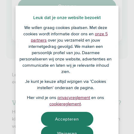
Open nu
Leuk dat je onze website bezoekt
Goed om te weten: je kunt een ASN
Jongerenpakket alleen openen voor je kind als
We willen graag cookies plaatsen. Met deze
cookies wordt informatie door ons en
onze 5
je al klant bij ons bent.
partners
over jou verzameld en jouw
internetgedrag gevolgd. We maken een
persoonlijk profiel van jou. Daarmee
personaliseren wij onze website, advertenties en
communicatie en laten wij je relevante inhoud
zien.
Lees voordat je een rekening bij ons afsluit altijd
eerst
en de
.
Je kunt je keuze altijd wijzigen via 'Cookies
de voorwaarden
Tarievenwijzer
instellen' onderaan de pagina.
Hier vind je ons
privacyreglement
en ons
Voor wie is het ASN Jongerenpakket?
cookiereglement
.
Het ASN Jongerenpakket is er speciaal voor
kinderen tot 18 jaar. Met dit pakket kunnen kinderen
Accepteren
veilig en verantwoord met geld leren omgaan.
Weigeren