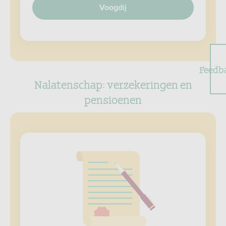
Voogdij
Feedb
Nalatenschap: verzekeringen en
pensioenen