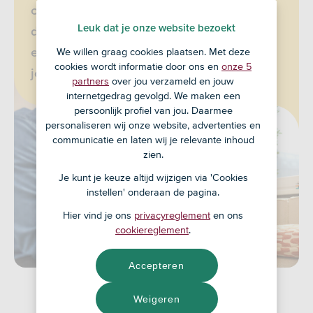
overleden bent. Geen onderwerp om
Leuk dat je onze website bezoekt
dagelijks bij stil te willen staan, maar wel
We willen graag cookies plaatsen. Met deze
een goed gevoel als het geregeld is:
cookies wordt informatie door ons en
onze 5
jouw nalatenschap.
partners
over jou verzameld en jouw
internetgedrag gevolgd. We maken een
persoonlijk profiel van jou. Daarmee
personaliseren wij onze website, advertenties en
communicatie en laten wij je relevante inhoud
zien.
Je kunt je keuze altijd wijzigen via 'Cookies
instellen' onderaan de pagina.
Hier vind je ons
privacyreglement
en ons
cookiereglement
.
Accepteren
Weigeren