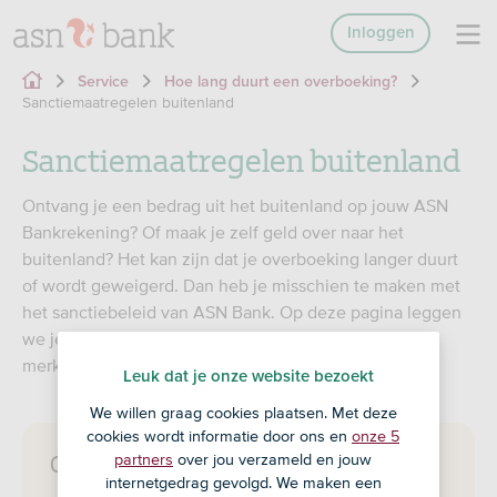
Inloggen
Service
Hoe lang duurt een overboeking?
Sanctiemaatregelen buitenland
Sanctiemaatregelen buitenland
Ontvang je een bedrag uit het buitenland op jouw ASN
Bankrekening? Of maak je zelf geld over naar het
buitenland? Het kan zijn dat je overboeking langer duurt
of wordt geweigerd. Dan heb je misschien te maken met
het sanctiebeleid van ASN Bank. Op deze pagina leggen
we je meer uit over sancties en wat jij daarvan kunt
merken.
Leuk dat je onze website bezoekt
We willen graag cookies plaatsen. Met deze
cookies wordt informatie door ons en
onze 5
Ons sanctiebeleid in het kort
partners
over jou verzameld en jouw
internetgedrag gevolgd. We maken een