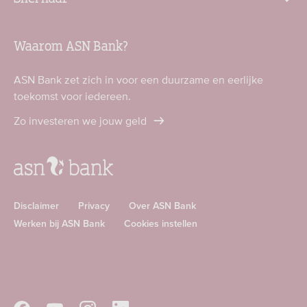
Waarom ASN Bank?
ASN Bank zet zich in voor een duurzame en eerlijke
toekomst voor iedereen.
Zo investeren we jouw geld
Disclaimer
Privacy
Over ASN Bank
Werken bij ASN Bank
Cookies instellen
Download
Download
ASN
ASN
app
app