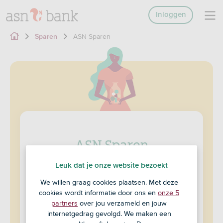
Inloggen
ASN Sparen
Sparen
ASN Sparen
Leuk dat je onze website bezoekt
Sparen voor jezelf of samen
We willen graag cookies plaatsen. Met deze
Sparen en opnemen wanneer je wilt
cookies wordt informatie door ons en
onze 5
Handige tools zoals spaarpotjes
partners
over jou verzameld en jouw
Variabele rente: bekijk de
*
actuele rente
internetgedrag gevolgd. We maken een