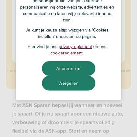
persoonlijk profiel van jou. Daarmee
personaliseren wij onze website, advertenties en
Open een rekening
communicatie en laten wij je relevante inhoud
zien.
Je kunt je keuze altijd wijzigen via 'Cookies
Ben je al klant?
instellen' onderaan de pagina.
Hier vind je ons
privacyreglement
en ons
Inloggen en rekening openen
cookiereglement
.
Accepteren
* Je krijgt elke maand rente over je geld op je rekening. Deze rente is variabel en
op jaarbasis. Deze kan veranderen.
Weigeren
Met ASN Sparen bepaal jij wanneer en hoeveel
je spaart. Of je nu spaart voor een nieuwe auto,
verbouwing of droomreis: je spaart volledig
flexibel via de ASN-app. Stort en neem op