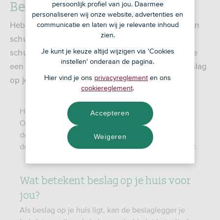
Beslag op je huis
persoonlijk profiel van jou. Daarmee
personaliseren wij onze website, advertenties en
communicatie en laten wij je relevante inhoud
Heb je een schuld én een eigen huis? Dan kan een
zien.
schuldeiser beslag leggen op je huis. Een
Je kunt je keuze altijd wijzigen via 'Cookies
schuldeiser die beslag legt op je huis, noemen we
instellen' onderaan de pagina.
een beslaglegger. Je leest hier meer over wat beslag
Hier vind je ons
privacyreglement
en ons
op je huis voor jou betekent.
cookiereglement
.
Het beslag wordt gelegd door een deurwaarder.
Accepteren
Omdat jouw hypotheek bij ons loopt, informeert de
deurwaarder ons hier ook over. Ook laat de
Weigeren
deurwaarder het beslag inschrijven bij het Kadaster.
Wat betekent beslag op je huis voor
jou?
Als beslag op je huis ligt, kan de beslaglegger je