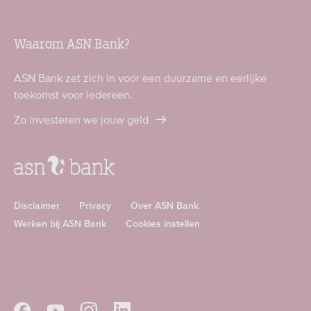
Waarom ASN Bank?
ASN Bank zet zich in voor een duurzame en eerlijke
toekomst voor iedereen.
Zo investeren we jouw geld
Disclaimer
Privacy
Over ASN Bank
Werken bij ASN Bank
Cookies instellen
Download
Download
ASN
ASN
app
app
Volg
Volg
Volg
Volg