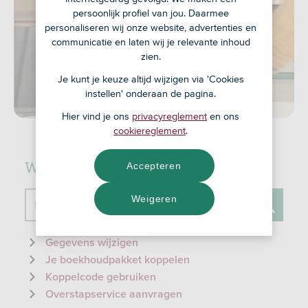
persoonlijk profiel van jou. Daarmee
personaliseren wij onze website, advertenties en
communicatie en laten wij je relevante inhoud
zien.
Je kunt je keuze altijd wijzigen via 'Cookies
instellen' onderaan de pagina.
Hier vind je ons
privacyreglement
en ons
cookiereglement
.
Waar kunnen we je mee helpen?
Accepteren
Weigeren
Doorzoek de website
Zoeken
Gegevens wijzigen
Je boekhoudpakket koppelen
Koppelcode gebruiken
Overstapservice aanvragen