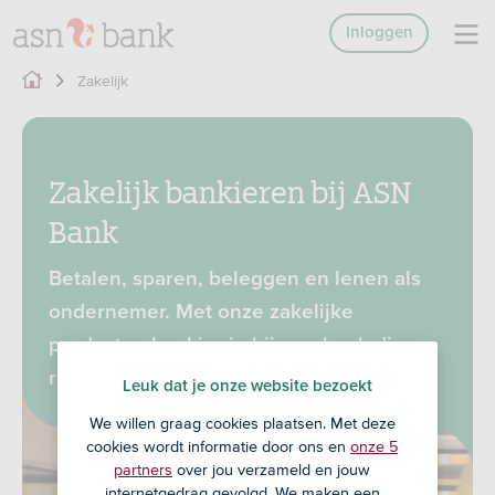
Inloggen
Zakelijk
Zakelijk bankieren bij ASN
Bank
Betalen, sparen, beleggen en lenen als
ondernemer. Met onze zakelijke
producten bankier je bij een bank die
respect heeft voor mens, dier en natuur.
Leuk dat je onze website bezoekt
We willen graag cookies plaatsen. Met deze
cookies wordt informatie door ons en
onze 5
partners
over jou verzameld en jouw
internetgedrag gevolgd. We maken een