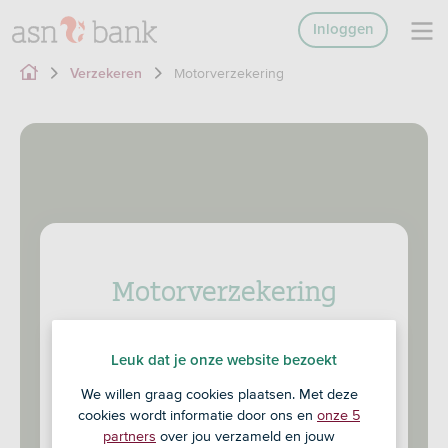
Inloggen
Motorverzekering
Verzekeren
Motorverzekering
Verzeker je motor via ASN Bank en bepaal zelf
welke aanvullende modules je wilt toevoegen.
Leuk dat je onze website bezoekt
En gebeurt er iets onderweg? Dan staat de
We willen graag cookies plaatsen. Met deze
Alarmcentrale 24/7 voor je klaar.
cookies wordt informatie door ons en
onze 5
partners
over jou verzameld en jouw