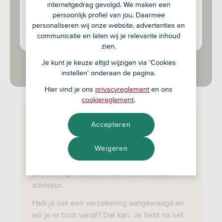
Ruime keuze uit aanvullende modules
internetgedrag gevolgd. We maken een
persoonlijk profiel van jou. Daarmee
24/7 hulp bij schade
personaliseren wij onze website, advertenties en
Korting op je 2e, 3e of 4e auto of motor
communicatie en laten wij je relevante inhoud
zien.
Je kunt je keuze altijd wijzigen via 'Cookies
instellen' onderaan de pagina.
Hier vind je ons
privacyreglement
en ons
cookiereglement
.
Premieberekening?
Accepteren
Verzeker je motor via ASN Bank en bepaal
Weigeren
zelf welke aanvullende modules je wilt
toevoegen. Deze verzekering is niet online
aan te vragen, alleen maar via een ASN
adviseur.
Heb je net een verzekering aangevraagd en
wil je er toch vanaf? Dat kan. Je hebt na het