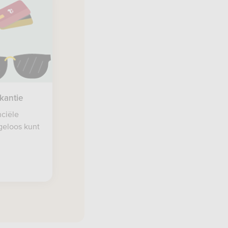
akantie
nciële
rgeloos kunt