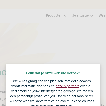
Producten
Je situatie
Waa
oor de toekomst
Leuk dat je onze website bezoekt
We willen graag cookies plaatsen. Met deze cookies
wordt informatie door ons en
onze 5 partners
over jou
verzameld en jouw internetgedrag gevolgd. We maken
wen we aan de toekomst van ons allemaal.
Een mooiere
een persoonlijk profiel van jou. Daarmee personaliseren
 je vandaag al zin in hebt.
Door te investeren met liefde
wij onze website, advertenties en communicatie en laten
dieren en de natuur en te helpen bij het waarmaken van je
wij je relevante inhoud zien.