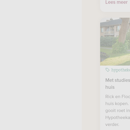
Lees meer
hypothek
Met studie
huis
Rick en Flo
huis kopen.
gooit roet i
Hypotheekad
verder.