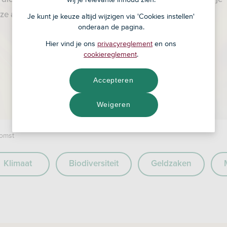
ze artikelen lees je hoe ASN Bank dat doet.
Je kunt je keuze altijd wijzigen via 'Cookies instellen'
onderaan de pagina.
Hier vind je ons
privacyreglement
en ons
cookiereglement
.
Accepteren
Weigeren
komst
Klimaat
Biodiversiteit
Geldzaken