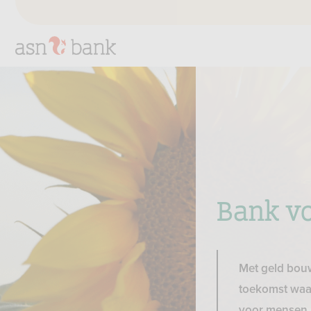
Bank v
Met geld bou
toekomst waar
voor mensen, 