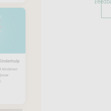
Feedb
Kinderhulp
0 kinderen
 jouw
.