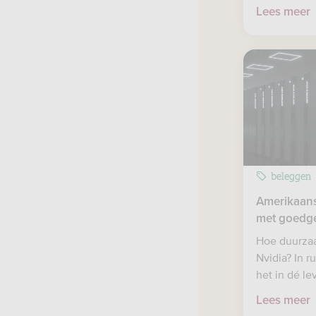
Lees meer
beleggen
Amerikaanse
met goedge
Hoe duurza
Nvidia? In r
het in dé le
Lees meer