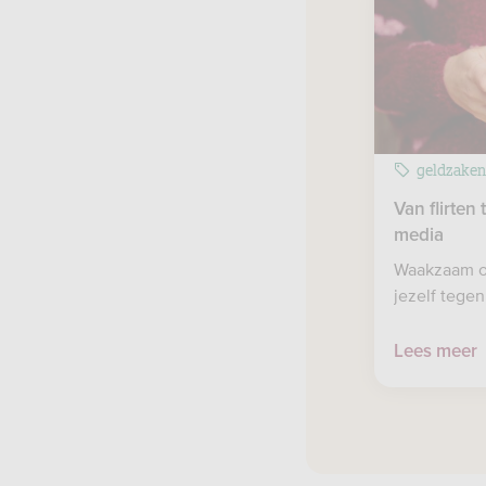
geldzake
Van flirten
media
Waakzaam o
jezelf tegen
Lees meer