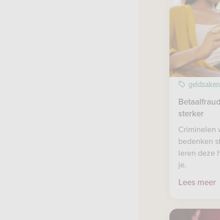
geldzake
Betaalfrau
sterker
Criminelen 
bedenken st
leren deze
je.
Lees meer