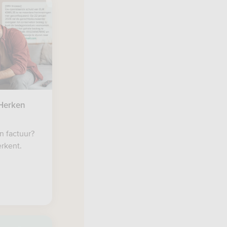
 Herken
n factuur?
erkent.