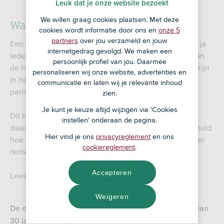
Leuk dat je onze website bezoekt
We willen graag cookies plaatsen. Met deze
Wat is een lineaire hypotheek?
cookies wordt informatie door ons en
onze 5
partners
over jou verzameld en jouw
Een lineaire hypotheek is een hypotheekvorm waarbij je
internetgedrag gevolgd. We maken een
iedere maand een vast bedrag aflost. Aan het einde van
persoonlijk profiel van jou. Daarmee
de looptijd heb je geen schuld meer. Je maandlasten zijn
personaliseren wij onze website, advertenties en
in het begin hoog maar worden tijdens de rentevaste
communicatie en laten wij je relevante inhoud
periode steeds lager.
zien.
Je kunt je keuze altijd wijzigen via 'Cookies
Dit komt omdat je schuld in het begin hoger is en je
instellen' onderaan de pagina.
daarom meer rente betaalt. Hoe lager je hypotheekschuld
Hier vind je ons
privacyreglement
en ons
hoe minder rente je betaalt. Hierdoor kun je ook minder
cookiereglement
.
rente aftrekken bij je aangifte inkomstenbelasting.
Accepteren
Lees meer over
.
hypotheekrenteaftrek
Weigeren
De ontwikkeling van je maandlasten bij een looptijd van
30 jaar