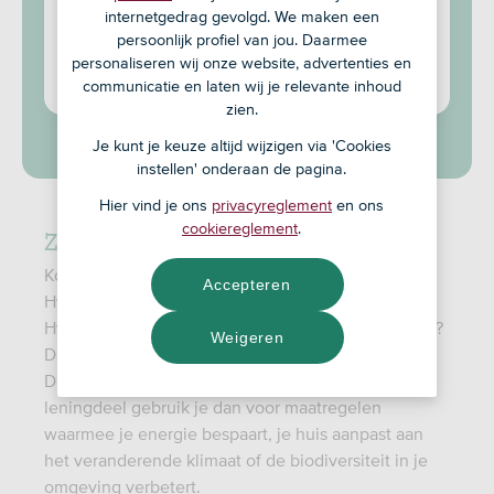
Je kunt tussen de € 2.500 en € 30.000
internetgedrag gevolgd. We maken een
lenen
persoonlijk profiel van jou. Daarmee
personaliseren wij onze website, advertenties en
communicatie en laten wij je relevante inhoud
ASN Bank: serieus over duurzaamheid
zien.
Je kunt je keuze altijd wijzigen via 'Cookies
instellen' onderaan de pagina.
Hier vind je ons
privacyreglement
en ons
cookiereglement
.
Zo werkt het
Koop je een huis en sluit je daarvoor een ASN
Accepteren
Hypotheek af? Of heb je al een huis en een ASN
Hypotheek en wil je je huis energiezuiniger maken?
Weigeren
Dan kun je bij je hypotheek het leningdeel ASN
Duurzaam Wonen afsluiten. Het bedrag van dit
leningdeel gebruik je dan voor maatregelen
waarmee je energie bespaart, je huis aanpast aan
het veranderende klimaat of de biodiversiteit in je
omgeving verbetert.