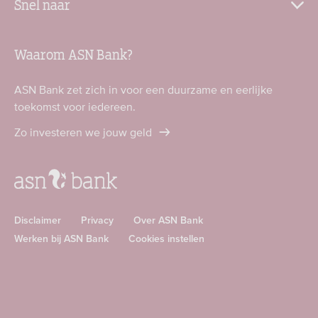
Snel naar
Waarom ASN Bank?
ASN Bank zet zich in voor een duurzame en eerlijke
toekomst voor iedereen.
Zo investeren we jouw geld
Disclaimer
Privacy
Over ASN Bank
Werken bij ASN Bank
Cookies instellen
Download
Download
ASN
ASN
app
app