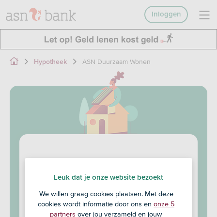
Inloggen
ASN Duurzaam Wonen
Hypotheek
ASN Duurzaam Wonen
Leuk dat je onze website bezoekt
Een leningdeel speciaal voor het
We willen graag cookies plaatsen. Met deze
verduurzamen van je huis
cookies wordt informatie door ons en
onze 5
Je leent daarom tegen een lagere rente
partners
over jou verzameld en jouw