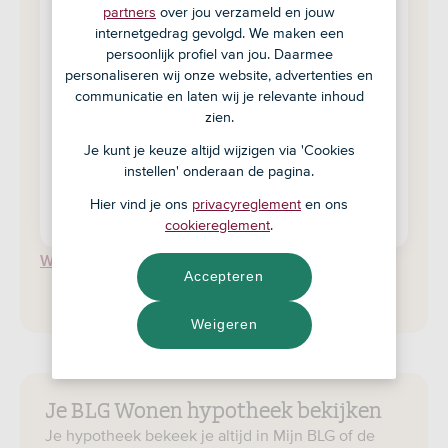
partners
over jou verzameld en jouw
BLG Wonen is nu ASN Bank
. Heb je vóór 1
internetgedrag gevolgd. We maken een
maart 2026 een hypotheek of
persoonlijk profiel van jou. Daarmee
personaliseren wij onze website, advertenties en
bankspaarproduct bij of via BLG Wonen
communicatie en laten wij je relevante inhoud
afgesloten? Dan kun je veel dingen via
zien.
deze pagina regelen.
Je kunt je keuze altijd wijzigen via 'Cookies
Ben je géén BLG Wonen klant?
instellen' onderaan de pagina.
Ga dan naar de
producten van ASN Bank
.
Hier vind je ons
privacyreglement
en ons
cookiereglement
.
Werk je als adviseur? Log in op Mijn Kantoor
Accepteren
Weigeren
Je BLG Wonen hypotheek bekijken
Je hypotheek bekeek je altijd in Mijn BLG of de