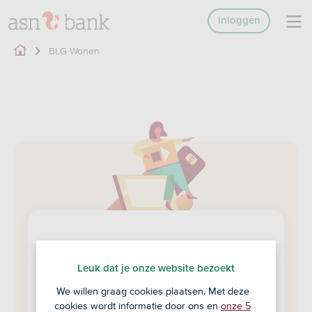
Inloggen
BLG Wonen
BLG Wonen service- en
productinformatie voor
Leuk dat je onze website bezoekt
klanten
We willen graag cookies plaatsen. Met deze
cookies wordt informatie door ons en
onze 5