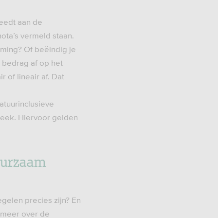
teedt aan de
ota’s vermeld staan.
aming? Of beëindig je
 bedrag af op het
of lineair af. Dat
atuurinclusieve
heek. Hiervoor gelden
Duurzaam
gelen precies zijn? En
 meer over de