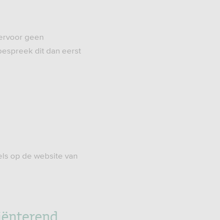
iervoor geen
 bespreek dit dan eerst
gels op de website van
riënterend