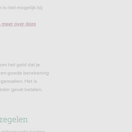
s niet mogelijk bij
 meer over deze
om het geld dat je
r een goede berekening
envallen. Het is
eder geval betalen.
regelen
De bijkomende kosten