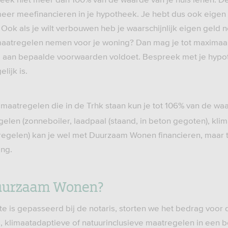
meer meefinancieren in je hypotheek. Je hebt dus ook eige
Ook als je wilt verbouwen heb je waarschijnlijk eigen geld no
atregelen nemen voor je woning? Dan mag je tot maximaa
 je aan bepaalde voorwaarden voldoet. Bespreek met je hypo
lijk is.
 maatregelen die in de Trhk staan kun je tot 106% van de wa
elen (zonneboiler, laadpaal (staand, in beton gegoten), kli
regelen) kan je wel met Duurzaam Wonen financieren, maar 
ing.
uurzaam Wonen?
e is gepasseerd bij de notaris, storten we het bedrag voor 
 klimaatadaptieve of natuurinclusieve maatregelen in een