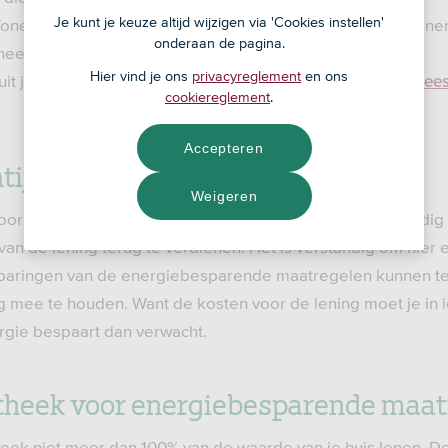
Je kunt je keuze altijd wijzigen via 'Cookies instellen'
onen af samen met een hypotheek bij ons. Duurzaam Wonen i
onderaan de pagina.
heek.
Hier vind je ons
privacyreglement
en ons
t je af als annuïteitenhypotheek of lineaire hypotheek.
Lees
cookiereglement
.
Accepteren
tijd en besparing
Weigeren
f voor energiebesparende maatregelen? Dan heb je tijd nodig 
 van de lening terug te verdienen. Het is verstandig om hie
paringen van de energiebesparende maatregelen kunnen teg
 mee te houden. Want de kosten voor de lening moet je in i
rgie bespaart dan verwacht.
theek voor energiebesparende maat
eek niet meer dan 100% van de waarde van je huis lenen. 