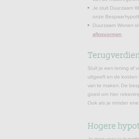
Je sluit Duurzaam W
onze Bespaarhypot
Duurzaam Wonen slui
.
aflosvormen
Terugverdien
Sluit je een lening a
uitgeeft en de kosten
van te maken. De bes
goed om hier rekening
Ook als je minder ene
Hogere hypo
Je mag voor je hypoth