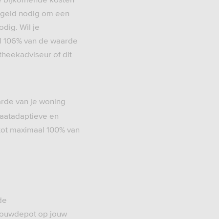
n geld nodig om een
dig. Wil je
l 106% van de waarde
theekadviseur of dit
arde van je woning
maatadaptieve en
tot maximaal 100% van
de
 bouwdepot op jouw