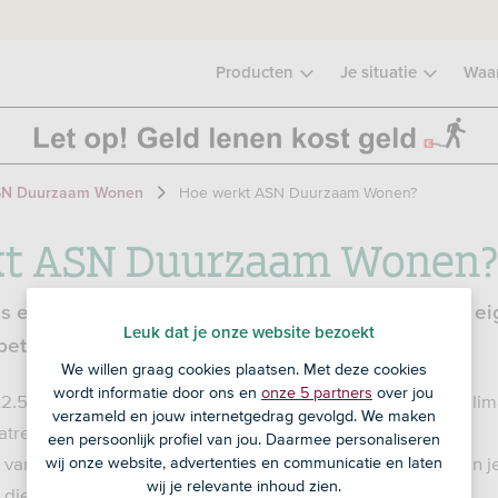
Producten
Je situatie
Waa
Hoe werkt ASN Duurzaam Wonen?
SN Duurzaam Wonen
kt ASN Duurzaam Wonen
 een leningdeel voor de verduurzaming van je ei
Leuk dat je onze website bezoekt
taal je een lagere rente.
We willen graag cookies plaatsen. Met deze cookies
wordt informatie door ons en
onze 5 partners
over jou
€ 2.500 en maximaal € 30.000 voor energiebesparende, klim
verzameld en jouw internetgedrag gevolgd. We maken
atregelen.
een persoonlijk profiel van jou. Daarmee personaliseren
van je lening is afhankelijk van je inkomen, de waarde van 
wij onze website, advertenties en communicatie en laten
wij je relevante inhoud zien.
die je neemt.