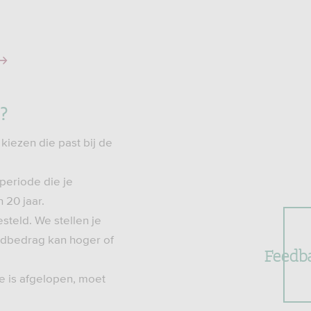
?
 kiezen die past bij de
periode die je
n 20 jaar.
teld. We stellen je
ndbedrag kan hoger of
Feedb
e is afgelopen, moet