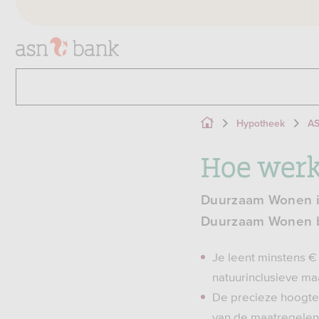
Hypotheek
A
Hoe wer
Duurzaam Wonen is
Duurzaam Wonen be
Je leent minstens 
natuurinclusieve ma
De precieze hoogte 
van de maatregelen 