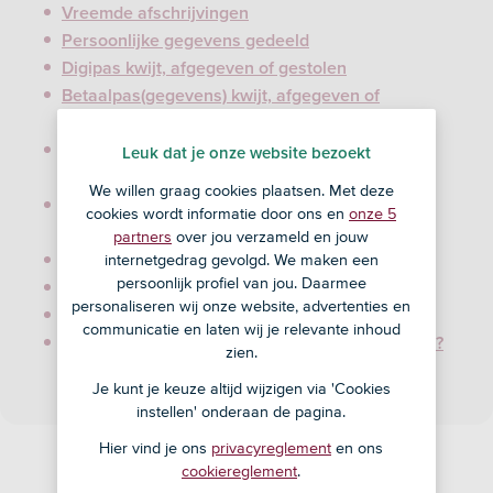
Vreemde afschrijvingen
Persoonlijke gegevens gedeeld
Digipas kwijt, afgegeven of gestolen
Betaalpas(gegevens) kwijt, afgegeven of
gestolen
Creditcard(gegevens) kwijt, afgegeven of
Leuk dat je onze website bezoekt
gestolen
We willen graag cookies plaatsen. Met deze
Telefoon met je bankapp kwijt, afgegeven of
cookies wordt informatie door ons en
onze 5
gestolen
partners
over jou verzameld en jouw
internetgedrag gevolgd. We maken een
Online aankoop niet gekregen
persoonlijk profiel van jou. Daarmee
Verdacht bericht gekregen
personaliseren wij onze website, advertenties en
Je geld niet terug na oplichting?
communicatie en laten wij je relevante inhoud
Een kwetsbaarheid in onze systemen gevonden?
zien.
Je kunt je keuze altijd wijzigen via 'Cookies
instellen' onderaan de pagina.
Hier vind je ons
privacyreglement
en ons
cookiereglement
.