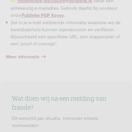
vanaf een
responsible-disclosure@asnbank.nl
willekeurig e-mailadres. Gebruik daarbij bij voorkeur
onze
.
Publieke PGP Key
y
y
Zet in je e-mail voldoende informatie waarmee we de
kwetsbaarheid kunnen reproduceren en verifiëren.
Bijvoorbeeld een specifieke URL, een stappenplan of
een ‘proof of concept’.
Meer informatie
Wat doen wij na een melding van
fraude?
Dit verschilt per situatie, hieronder enkele
voorbeelden: