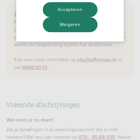
Accepteren
Hulp nodig na fraude?
Naast onze ondersteuning, kun je ook terecht bij
Weigeren
Slachtofferhulp Nederland. Zij bieden slachtoffers
van online criminaliteit emotionele steun, praktisch
advies en begeleiding tijdens het strafproces.
Kijk voor meer informatie op
of
slachtofferhulp.nl
bel
.
0900 01 01
Vreemde afschrijvingen
Wat moet je nu doen?
Zie je betalingen in je rekeningoverzicht die je niet
herkent? Bel ons dan meteen op
. Neem
070 - 35 69 335