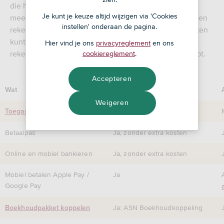
die het beste past bij jouw situatie. Het is zonde als je
Je kunt je keuze altijd wijzigen via 'Cookies
meer betaalt dan nodig is, maar je wilt natuurlijk ook een
instellen' onderaan de pagina.
rekening waarmee jij als ondernemer goed uit de voeten
kunt. Bekijk de verschillen tussen onze 2 zakelijke
Hier vind je ons
privacyreglement
en ons
rekeningen en bepaal zelf wat je wel of niet nodig hebt.
cookiereglement
.
Accepteren
Wat
ASN Betalen Zelfstandigen
Weigeren
1 persoon
Toegang tot zakelijke rekening
Betaalpas
Ja, zonder extra kosten
Online en mobiel bankieren
Ja, zonder extra kosten
Mobiel betalen Apple Pay /
Ja
Google Pay
Ja: ASN Boekhoudkoppeling
Boekhoudpakket koppelen