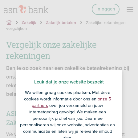
Inloggen
Zakelijke rekeningen
Zakelijk
Zakelijk betalen
vergelijken
Vergelijk onze zakelijke
rekeningen
Ben je op zoek naar een zakelijke betaalrekening bij
ons, maar weet je niet wat je precies van onze
Leuk dat je onze website bezoekt
rekeningen kunt verwachten? We hebben de
We willen graag cookies plaatsen. Met deze
belangrijkste verschillen voor je op een rij gezet.
cookies wordt informatie door ons en
onze 5
partners
over jou verzameld en jouw
ASN Betalen Zelfstandigen of ASN
internetgedrag gevolgd. We maken een
persoonlijk profiel van jou. Daarmee
Zakenrekening?
personaliseren wij onze website, advertenties en
communicatie en laten wij je relevante inhoud
We vinden het belangrijk dat je de betaalrekening kiest
zien.