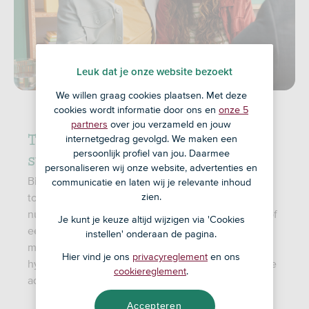
Leuk dat je onze website bezoekt
We willen graag cookies plaatsen. Met deze
cookies wordt informatie door ons en
onze 5
partners
over jou verzameld en jouw
Tóch lekker geregeld voor jouw
internetgedrag gevolgd. We maken een
persoonlijk profiel van jou. Daarmee
starter
personaliseren wij onze website, advertenties en
Bij ASN Bank zetten we ons in voor een
communicatie en laten wij je relevante inhoud
zien.
toegankelijke huizenmarkt voor starters. Of je klant
nu promoveert, samen met andere starters bouwt óf
Je kunt je keuze altijd wijzigen via 'Cookies
een kleiner huis op het oog heeft, er is vaak meer
instellen' onderaan de pagina.
mogelijk dan je denkt. Ook voor een betaalbare
Hier vind je ons
privacyreglement
en ons
hypotheek voor starters ben je bij ons aan het juiste
cookiereglement
.
adres.
Accepteren