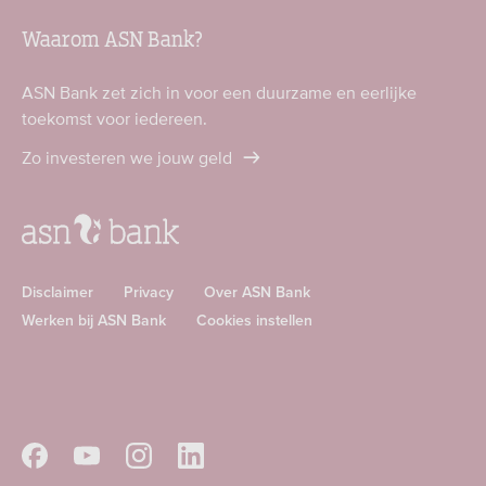
Waarom ASN Bank?
ASN Bank zet zich in voor een duurzame en eerlijke
toekomst voor iedereen.
Zo investeren we jouw geld
Disclaimer
Privacy
Over ASN Bank
Werken bij ASN Bank
Cookies instellen
Download
Download
ASN
ASN
app
app
Volg
Volg
Volg
Volg
in
in
ASN
ASN
ASN
ASN