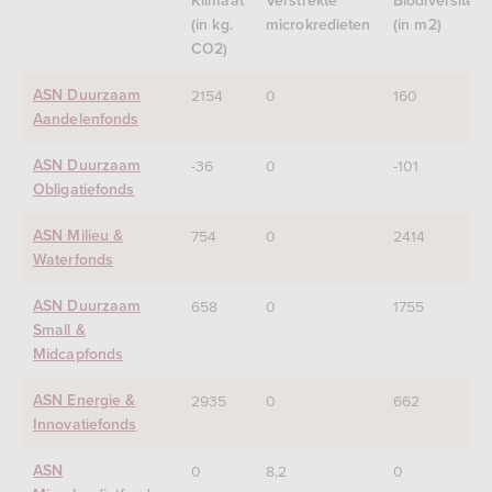
Klimaat
Verstrekte
Biodiversiteit
(in kg.
microkredieten
(in m2)
CO2)
2154
0
160
ASN Duurzaam
Aandelenfonds
-36
0
-101
ASN Duurzaam
Obligatiefonds
754
0
2414
ASN Milieu &
Waterfonds
658
0
1755
ASN Duurzaam
Small &
Midcapfonds
2935
0
662
ASN Energie &
Innovatiefonds
0
8,2
0
ASN