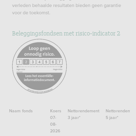
verleden behaalde resultaten bieden geen garantie
voor de toekomst.
Beleggingsfondsen met risico-indicator 2
https://www.afm.nl/nl-
nl/sector/themas/dienstverlening-
aan-
consumenten/informatieverstrekking/essentiele-
informatiedocument-
eid
Naam fonds
Koers
Nettorendement
Nettorendemen
07-
3 jaar*
5 jaar*
08-
2026