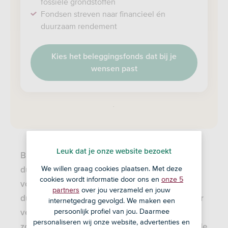
fossiele grondstoffen
Fondsen streven naar financieel én
duurzaam rendement
Kies het beleggingsfonds dat bij je
wensen past
.
Leuk dat je onze website bezoekt
Bij ASN Bank kun je zelf kiezen uit twaalf
We willen graag cookies plaatsen. Met deze
duurzame ASN Beleggingsfondsen. Het
cookies wordt informatie door ons en
onze 5
voordeel van beleggen in ons aanbod aan
partners
over jou verzameld en jouw
duurzame fondsen is dat je je geld spreidt over
internetgedrag gevolgd. We maken een
persoonlijk profiel van jou. Daarmee
veel verschillende beleggingen. Beleggen
personaliseren wij onze website, advertenties en
zonder risico bestaat niet, maar door een goede