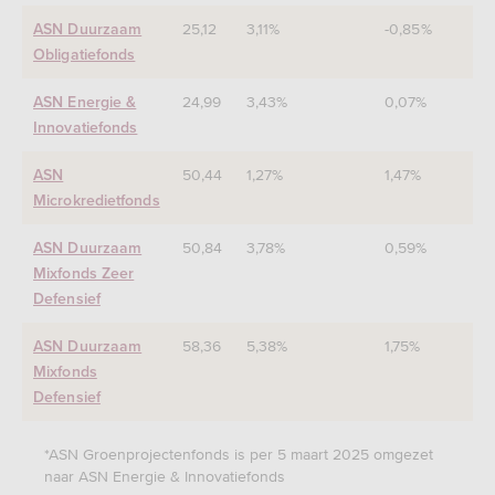
25,12
3,11%
-0,85%
ASN Duurzaam
Obligatiefonds
24,99
3,43%
0,07%
ASN Energie &
Innovatiefonds
50,44
1,27%
1,47%
ASN
Microkredietfonds
50,84
3,78%
0,59%
ASN Duurzaam
Mixfonds Zeer
Defensief
58,36
5,38%
1,75%
ASN Duurzaam
Mixfonds
Defensief
*ASN Groenprojectenfonds is per 5 maart 2025 omgezet
naar ASN Energie & Innovatiefonds