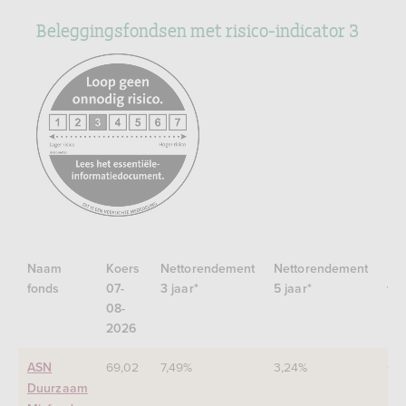
Beleggingsfondsen met risico-indicator 3
https://www.afm.nl/nl-
nl/sector/themas/dienstverlening-
aan-
consumenten/informatieverstrekking/essentiele-
informatiedocument-
eid
Naam
Koers
Nettorendement
Nettorendement
Ne
fonds
07-
3 jaar*
5 jaar*
van
08-
2026
69,02
7,49%
3,24%
6,
ASN
Duurzaam