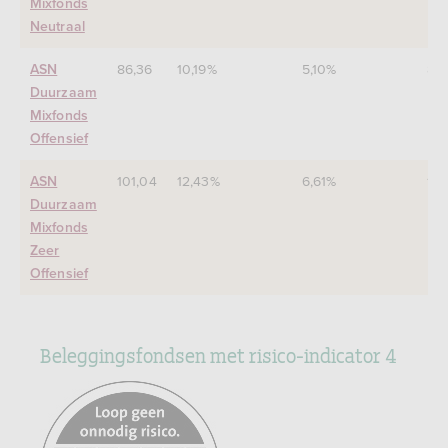
Mixfonds
Neutraal
86,36
10,19%
5,10%
8,
ASN
Duurzaam
Mixfonds
Offensief
101,04
12,43%
6,61%
10
ASN
Duurzaam
Mixfonds
Zeer
Offensief
Beleggingsfondsen met risico-indicator 4
https://www.afm.nl/nl-
nl/sector/themas/dienstverlening-
aan-