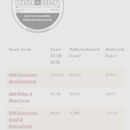
consumenten/informatieverstrekking/essentiele-
informatiedocument-
eid
Naam fonds
Koers
Nettorendement
Nettorendem
07-08-
3 jaar*
5 jaar*
2026
220,24
16,21%
9,15%
ASN Duurzaam
Aandelenfonds
56,38
8,43%
3,61%
ASN Milieu &
Waterfonds
48,16
0,38%
-3,02%
ASN Duurzaam
Small &
Midcapfonds