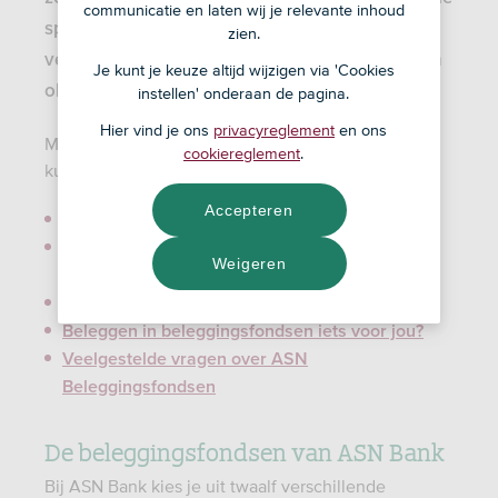
communicatie en laten wij je relevante inhoud
spreiding kun je het
risico
wel verlagen
zien.
vergeleken met beleggen in losse aandelen en
Je kunt je keuze altijd wijzigen via 'Cookies
obligaties.
instellen' onderaan de pagina.
Hier vind je ons
privacyreglement
en ons
Met beleggen loop je risico en maak je kosten. Je
cookiereglement
.
kunt je inleg of een deel daarvan verliezen.
Accepteren
De beleggingsfondsen van ASN Bank
Het duurzaam rendement van je ASN
Weigeren
Beleggingsfonds
?
Wat zijn beleggingsfondsen
Beleggen in beleggingsfondsen iets voor jou?
Veelgestelde vragen over ASN
Beleggingsfondsen
De beleggingsfondsen van ASN Bank
Bij ASN Bank kies je uit twaalf verschillende