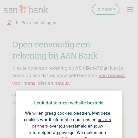
Inloggen
Privé overstappen
Open eenvoudig een
rekening bij ASN Bank
Kies je voor een rekening bij ASN Bank? Dan kun je
ervan op aan dat wij jouw geld beheren
met respect
.
voor mens, dier en natuur
Je opent eenvoudig een rekening voor jezelf,
samen of je kind via onze app.
Leuk dat je onze website bezoekt
We willen graag cookies plaatsen. Met deze
cookies wordt informatie door ons en
onze 5
partners
over jou verzameld en jouw
In 2 stappen geregeld
internetgedrag gevolgd. We maken een