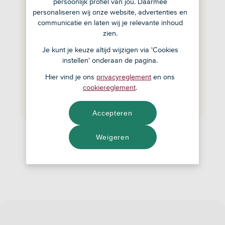
persoonlijk profiel van jou. Daarmee
Download de ASN-app
personaliseren wij onze website, advertenties en
communicatie en laten wij je relevante inhoud
Kies de rekening die bij jou past
zien.
Je kunt je keuze altijd wijzigen via 'Cookies
Open rekening
instellen' onderaan de pagina.
Hier vind je ons
privacyreglement
en ons
Al klant bij ons?
Inloggen en rekening
cookiereglement
.
openen
Accepteren
Weigeren