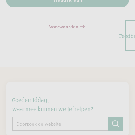
Vraag nu aan
Voorwaarden
Feedb
Goedemiddag,
waarmee kunnen we je helpen?
Doorzoek de website
Zoeken