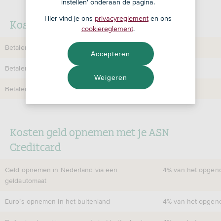
instellen' onderaan de pagina.
Hier vind je ons
privacyreglement
en ons
Kosten betalen met je ASN Creditcard
cookiereglement
.
Betalen binnen en buiten de EU met buitenlands geld
Accepteren
Betalen in het buitenland in euro’s
Weigeren
Betalen in Nederland
Kosten geld opnemen met je ASN
Creditcard
Geld opnemen in Nederland via een
4% van het opgen
geldautomaat
Euro’s opnemen in het buitenland
4% van het opgen