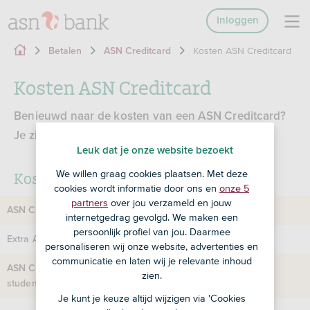
Inloggen
Kosten ASN Creditcard
Betalen
ASN Creditcard
Kosten ASN Creditcard
Benieuwd naar de kosten van een ASN Creditcard?
Je ziet alle kosten overzichtelijk op een rij.
Leuk dat je onze website bezoekt
Kosten ASN Creditcard
We willen graag cookies plaatsen. Met deze
cookies wordt informatie door ons en
onze 5
partners
over jou verzameld en jouw
€ 37,50 per jaar
ASN Creditcard
internetgedrag gevolgd. We maken een
persoonlijk profiel van jou. Daarmee
€ 37,50 per jaar
Extra ASN Creditcard
personaliseren wij onze website, advertenties en
communicatie en laten wij je relevante inhoud
€ 27,50 per jaar
ASN Creditcard voor
zien.
studenten
Je kunt je keuze altijd wijzigen via 'Cookies