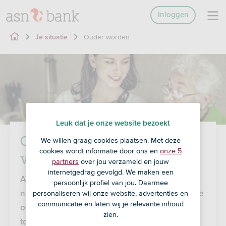
Inloggen
Ouder worden
Je situatie
Leuk dat je onze website bezoekt
Ouder worden en financiële
We willen graag cookies plaatsen. Met deze
cookies wordt informatie door ons en
onze 5
vragen
partners
over jou verzameld en jouw
internetgedrag gevolgd. We maken een
Als je ouder wordt, ontstaan er waarschijnlijk
persoonlijk profiel van jou. Daarmee
personaliseren wij onze website, advertenties en
nieuwe financiële vragen. Hoe houd ik controle
communicatie en laten wij je relevante inhoud
over mijn geldzaken en heb ik recht op
zien.
toeslagen? De antwoorden op deze vragen en