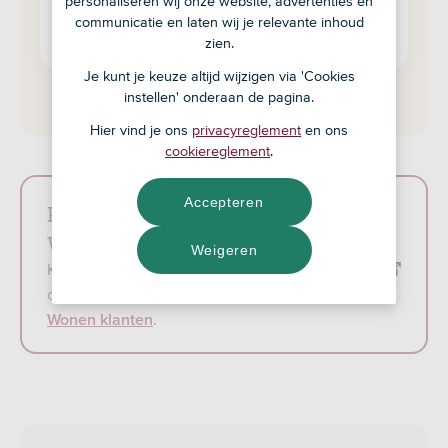
personaliseren wij onze website, advertenties en
Inloggen in ASN Online Bankieren
communicatie en laten wij je relevante inhoud
zien.
Je kunt je keuze altijd wijzigen via 'Cookies
instellen' onderaan de pagina.
Hier vind je ons
privacyreglement
en ons
cookiereglement
.
Accepteren
Klant bij SNS, RegioBank of BLG
Wonen?
Weigeren
Kijk dan voor de contactmogelijkheden op
SNS
of
of ga naar de
RegioBank
pagina voor BLG
.
Wonen klanten