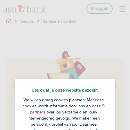
Inloggen
Service en contact
Service
Leuk dat je onze website bezoekt
We willen graag cookies plaatsen. Met deze
Service en contact
cookies wordt informatie door ons en
onze 5
partners
over jou verzameld en jouw
Veel bankzaken regel je zelf via de ASN-app
internetgedrag gevolgd. We maken een
of ASN Online Bankieren.
persoonlijk profiel van jou. Daarmee