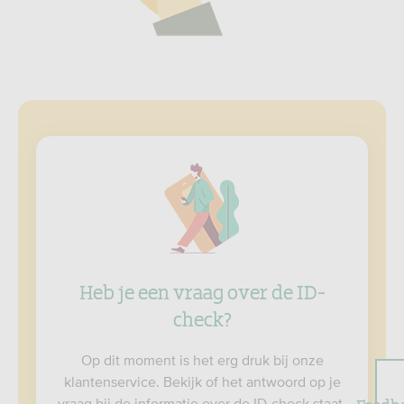
Heb je een vraag over de ID-
check?
Op dit moment is het erg druk bij onze
klantenservice. Bekijk of het antwoord op je
Feedb
vraag bij de informatie over de ID-check staat.