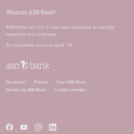
Waarom ASN Bank?
ASN Bank zet zich in voor een duurzame en eerlijke
toekomst voor iedereen.
Zo investeren we jouw geld
Disclaimer
Privacy
Over ASN Bank
Werken bij ASN Bank
Cookies instellen
Download
Download
ASN
ASN
app
app
Volg
Volg
Volg
Volg
in
in
ASN
ASN
ASN
ASN