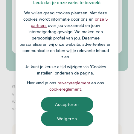
Leuk dat je onze website bezoekt
daardoor in een hogere energiegroep valt.
We willen graag cookies plaatsen. Met deze
We helpen je met het financieren van een
cookies wordt informatie door ons en
onze 5
energiezuinig huis of je
partners
over jou verzameld en jouw
internetgedrag gevolgd. We maken een
duurzaamheidsplannen. Zo kun je ook
persoonlijk profiel van jou. Daarmee
besparen op je energiekosten.
personaliseren wij onze website, advertenties en
communicatie en laten wij je relevante inhoud
zien.
Je kunt je keuze altijd wijzigen via 'Cookies
instellen' onderaan de pagina.
Hier vind je ons
privacyreglement
en ons
de bespaarhypotheek sluit je af
Goed om te weten:
cookiereglement
.
via een adviseur. De adviseur vertelt je van tevoren
wat de kosten zijn voor het advies en het afsluiten
Accepteren
van een hypotheek.
Weigeren