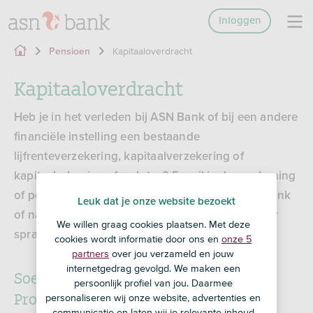
Inloggen
Kapitaaloverdracht
Pensioen
Kapitaaloverdracht
Heb je in het verleden bij ASN Bank of bij een andere
financiële instelling een bestaande
lijfrenteverzekering, kapitaalverzekering of
kapitaalrekening afgesloten? En wil je deze rekening
of polis oversluiten naar een rekening bij ASN Bank
Leuk dat je onze website bezoekt
of naar een andere financiële instelling? Dan is er
We willen graag cookies plaatsen. Met deze
sprake van kapitaaloverdracht.
cookies wordt informatie door ons en
onze 5
partners
over jou verzameld en jouw
internetgedrag gevolgd. We maken een
Soepele overdracht van kapitaal door
persoonlijk profiel van jou. Daarmee
Protocol
personaliseren wij onze website, advertenties en
communicatie en laten wij je relevante inhoud