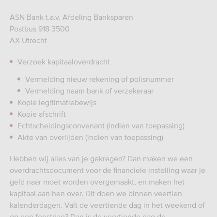
ASN Bank t.a.v. Afdeling Banksparen
Postbus 918 3500
AX Utrecht
Verzoek kapitaaloverdracht
Vermelding nieuw rekening of polisnummer
Vermelding naam bank of verzekeraar
Kopie legitimatiebewijs
Kopie afschrift
Echtscheidingsconvenant (indien van toepassing)
Akte van overlijden (indien van toepassing)
Hebben wij alles van je gekregen? Dan maken we een
overdrachtsdocument voor de financiële instelling waar je
geld naar moet worden overgemaakt, en maken het
kapitaal aan hen over. Dit doen we binnen veertien
kalenderdagen. Valt de veertiende dag in het weekend of
op een feestdag? Dan is de veertiende dag de