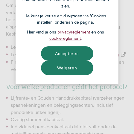
Om een overdracht van kapitaal vlekkeloos te laten
zien.
verlopen hebben verzekeraars, banken en
Je kunt je keuze altijd wijzigen via 'Cookies
beleggingsinstellingen afspraken gemaakt. Deze
instellen' onderaan de pagina.
afspraken zijn vastgelegd in het Protocol Stroomlijning
Hier vind je ons
privacyreglement
en ons
Kapitaaloverdrachten (PSK).
cookiereglement
.
Leden van het
Verbond van Verzekeraars
Accepteren
Leden van de
Nederlandse Vereniging van Banken
Financiële instellingen die geen lid zijn maar op eigen
Weigeren
verzoek deelnemen.
Voor welke producten geldt het protocol?
Lijfrente- en Gouden Handdrukkapitaal (verzekeringen,
spaarrekeningen en beleggingsrechten, inclusief
periodieke uitkeringen).
Overig stamrechtkapitaal.
Individueel pensioenkapitaal dat niet valt onder de
wettelijke regels van waardeoverdracht voor