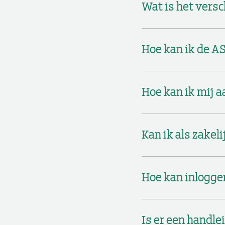
Wat is het vers
Hoe kan ik de 
Hoe kan ik mij 
Kan ik als zakel
Hoe kan inlogge
Is er een handl