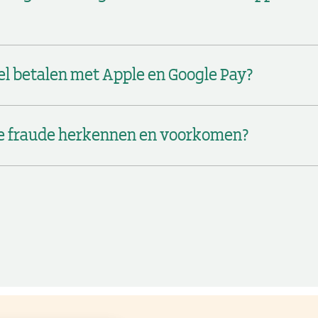
el betalen met Apple en Google Pay?
ne fraude herkennen en voorkomen?