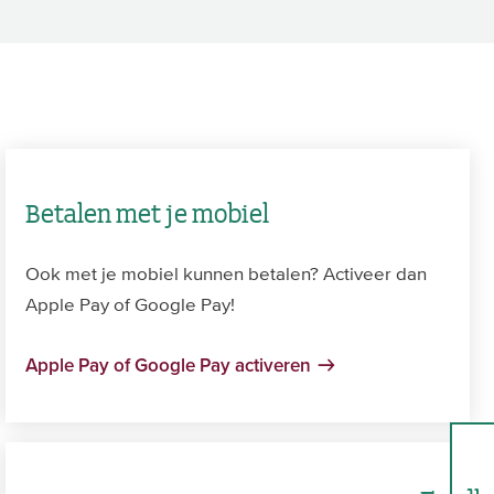
Betalen met je mobiel
Ook met je mobiel kunnen betalen? Activeer dan
Apple Pay of Google Pay!
Apple Pay of Google Pay activeren