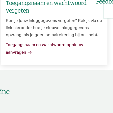
Feedb
Toegangsnaam en wachtwoord
vergeten
Ben je jouw inloggegevens vergeten? Bekijk via de
link hieronder hoe je nieuwe inloggegevens
opvraagt als je geen betaalrekening bij ons hebt.
Toegangsnaam en wachtwoord opnieuw
aanvragen
ine