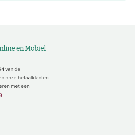
nline en Mobiel
24 van de
 onze betaalklanten
eren met een
p