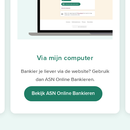
Via mijn computer
Bankier je liever via de website? Gebruik
dan ASN Online Bankieren.
Bekijk ASN Online Bankieren