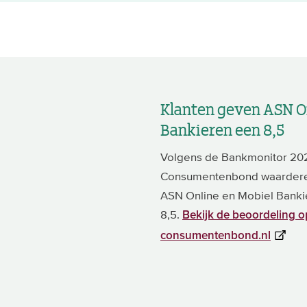
Klanten geven ASN O
Bankieren een 8,5
Volgens de Bankmonitor 20
Consumentenbond waarderen
ASN Online en Mobiel Banki
8,5.
Bekijk de beoordeling o
consumentenbond.nl