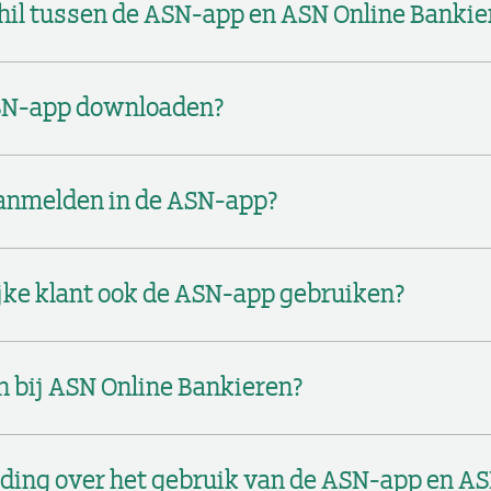
chil tussen de ASN-app en ASN Online Bankie
ASN-app downloaden?
aanmelden in de ASN-app?
ijke klant ook de ASN-app gebruiken?
n bij ASN Online Bankieren?
eiding over het gebruik van de ASN-app en A