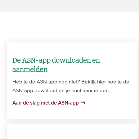
De ASN-app downloaden en
aanmelden
Heb je de ASN-app nog niet? Bekijk hier hoe je de
ASN-app download en je kunt aanmelden.
Aan de slag met de ASN-app