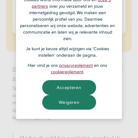
Heb je al een ASN-spaarrekening?
partners
over jou verzameld en jouw
Inloggen en een spaarpot maken
internetgedrag gevolgd. We maken een
persoonlijk profiel van jou. Daarmee
personaliseren wij onze website, advertenties en
Of open een spaarrekening
communicatie en laten wij je relevante inhoud
zien.
Je kunt je keuze altijd wijzigen via 'Cookies
instellen' onderaan de pagina.
Hier vind je ons
privacyreglement
en ons
Spaarpotten voor jezelf, een ander of
cookiereglement
.
samen
Accepteren
Sparen voor je huis, een vakantie of de toekomst
van je kind? Met digitale spaarpotten spaar je
Weigeren
makkelijk voor wat je doel ook is. Je vindt ze bij je
spaarrekening in onze app en online
bankieromgeving.
'Zodra ik geld binnenkrijg, verdeel ik