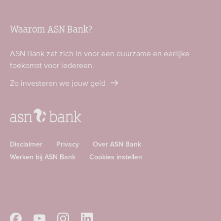
Waarom ASN Bank?
ASN Bank zet zich in voor een duurzame en eerlijke
toekomst voor iedereen.
Zo investeren we jouw geld
Disclaimer
Privacy
Over ASN Bank
Werken bij ASN Bank
Cookies instellen
Download
Download
ASN
ASN
app
app
Volg
Volg
Volg
Volg