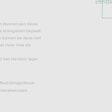
Feedb
an tevoren een nieuw
e leningdelen bepaalt
n kunnen we deze niet
iet meer mee als
 kan hierdoor lager
e Bedrijfshypotheek
istratiekosten.