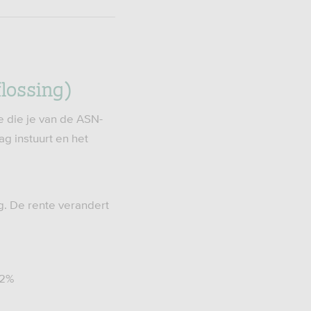
flossing)
te die je van de ASN-
ag instuurt en het
g. De rente verandert
22%