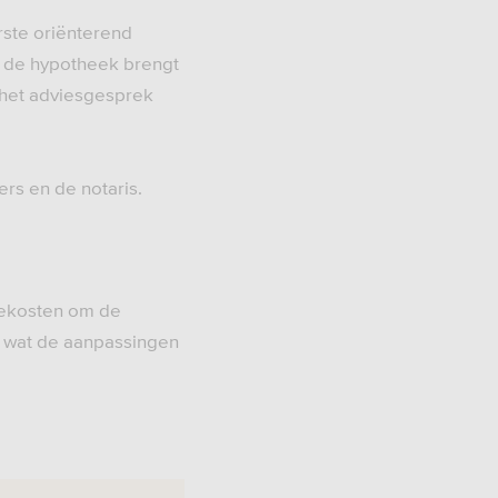
rste oriënterend
an de hypotheek brengt
ór het adviesgesprek
rs en de notaris.
tiekosten om de
je wat de aanpassingen