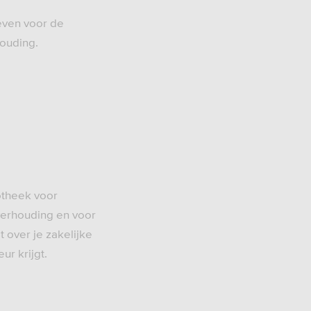
ieven voor de
ouding.
potheek voor
verhouding en voor
 over je zakelijke
ur krijgt.