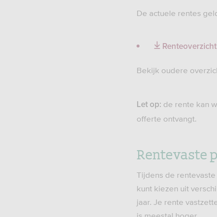
De actuele rentes gel
Renteoverzicht
Bekijk oudere overzic
de rente kan w
Let op:
offerte ontvangt.
Rentevaste p
Tijdens de rentevaste
kunt kiezen uit verschi
jaar. Je rente vastze
is meestal hoger.