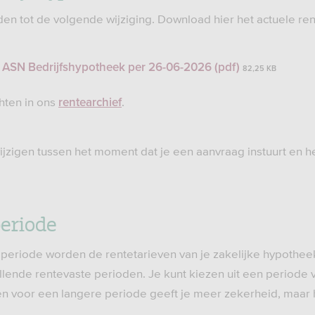
den tot de volgende wijziging. Download hier het actuele ren
 ASN Bedrijfshypotheek per 26-06-2026 (pdf)
82,25 KB
hten in ons
.
rentearchief
ijzigen tussen het moment dat je een aanvraag instuurt en h
eriode
 periode worden de rentetarieven van je zakelijke hypothee
llende rentevaste perioden. Je kunt kiezen uit een periode van 
tten voor een langere periode geeft je meer zekerheid, maar