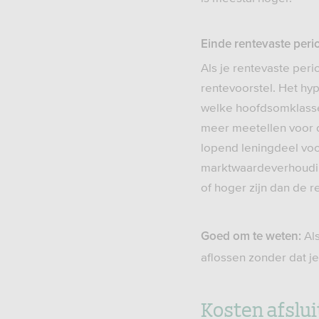
Einde rentevaste peri
Als je rentevaste per
rentevoorstel. Het hy
welke hoofdsomklasse 
meer meetellen voor d
lopend leningdeel voo
marktwaardeverhoudin
of hoger zijn dan de re
Al
Goed om te weten:
aflossen zonder dat j
Kosten afslu