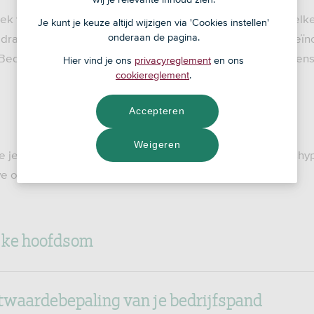
ek van BLG Wonen betaal je maandelijks rente en los je elke
Je kunt je keuze altijd wijzigen via 'Cookies instellen'
edrag wordt elke maand achteraf van je betaalrekening geïnc
onderaan de pagina.
 Bedrijfshypotheek af. Het rentepercentage verandert tijden
Hier vind je ons
privacyreglement
en ons
cookiereglement
.
Accepteren
Weigeren
je betaalt, hangt af van de tariefgroep waarin je bedrijfshy
e op basis van:
ijke hoofdsom
waardebepaling van je bedrijfspand