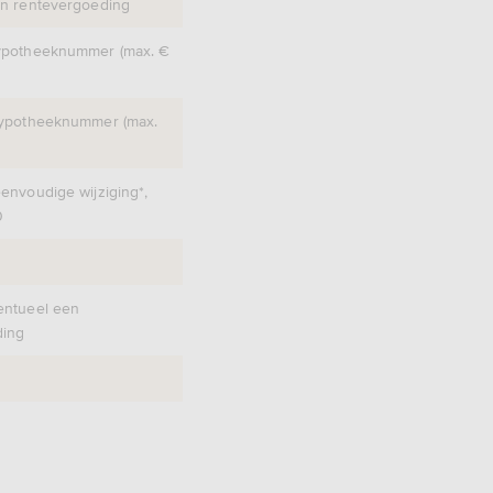
en rentevergoeding
ypotheeknummer (max. €
hypotheeknummer (max.
envoudige wijziging*,
0
entueel een
ding