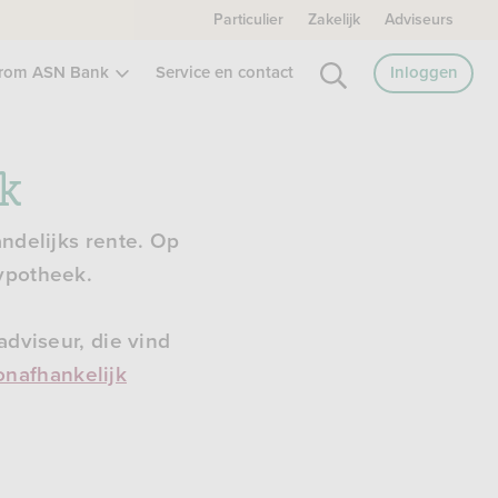
Particulier
Zakelijk
Adviseurs
rom ASN Bank
Service en contact
Inloggen
ek
andelijks rente. Op
hypotheek.
adviseur, die vind
onafhankelijk