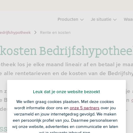
Producten
Je situatie
Waa
Rente en kosten
edrijfshypotheek
 kosten Bedrijfshypothe
otheek los je elke maand lineair af en betaal je ma
e alle rentetarieven en de kosten van de Bedrijfs
n zakelijke hypotheek bij jou past? Ga dan naar je 
Leuk dat je onze website bezoekt
de BLG App. Heb je (nog) geen adviseur? Vind een
We willen graag cookies plaatsen. Met deze cookies
wordt informatie door ons en
onze 5 partners
over jou
der te helpen. Houd rekening met advieskosten.
verzameld en jouw internetgedrag gevolgd. We maken
een persoonlijk profiel van jou. Daarmee personaliseren
ossing Bedrijfshypotheek
wij onze website, advertenties en communicatie en laten
wij je relevante inhoud zien.