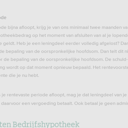
ode
iode bijna afloopt, krijg je van ons minimaal twee maanden v
potheekbedrag op het moment van afsluiten van al je lopend
geldt. Heb je een leningdeel eerder volledig afgelost? Da
e bepaling van de oorspronkelijke hoofdsom. Dan telt dit n
r de bepaling van de oorspronkelijke hoofdsom. De schuld-
g wordt op dat moment opnieuw bepaald. Het rentevoorstel
nte die je nu hebt.
s je rentevaste periode afloopt, mag je dat leningdeel van j
e daarvoor een vergoeding betaalt. Ook betaal je geen admin
iten Bedrijfshypotheek