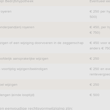
mijn Bedrijfshypotheek
Eventueel e
 royeren
€ 250 per h
500)
 onderpand(en) royeren
€ 450, per 
€ 750)
ijzigen of een wijziging doorvoeren in de zeggenschap
€ 450 voor e
anders € 75
oofdelijk aansprakelijke wijzigen
€ 250
s voortijdig wijzigen/beëindigen
€ 250 en ev
rentevergoe
oel wijzigen
€ 250
lengen (einde looptijd)
€ 500
n eenvoudige rechtsvormwijziging zijn: