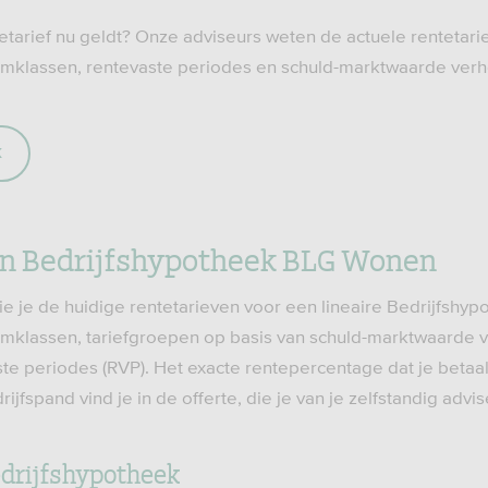
tetarief nu geldt? Onze adviseurs weten de actuele rentetar
omklassen, rentevaste periodes en schuld-marktwaarde verh
k
n Bedrijfshypotheek BLG Wonen
zie je de huidige rentetarieven voor een lineaire Bedrijfshy
omklassen, tariefgroepen op basis van schuld-marktwaarde 
te periodes (RVP). Het exacte rentepercentage dat je betaalt
jfspand vind je in de offerte, die je van je zelfstandig advise
edrijfshypotheek