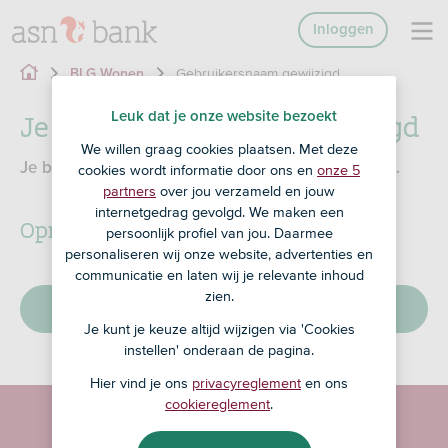
Inloggen
Gebruikersnaam gewijzigd
BLG Wonen
Je gebruikersnaam is gewijzigd
Leuk dat je onze website bezoekt
We willen graag cookies plaatsen. Met deze
Je bent voor de veiligheid automatisch uitgelogd.
cookies wordt informatie door ons en
onze 5
partners
over jou verzameld en jouw
internetgedrag gevolgd. We maken een
Opnieuw inloggen?
persoonlijk profiel van jou. Daarmee
personaliseren wij onze website, advertenties en
communicatie en laten wij je relevante inhoud
zien.
Inloggen op Mijn BLG
Je kunt je keuze altijd wijzigen via 'Cookies
instellen' onderaan de pagina.
Hier vind je ons
privacyreglement
en ons
cookiereglement
.