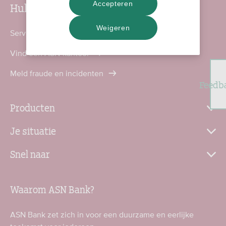
Hulp nodig?
Accepteren
Weigeren
Service en contact
Vind een ASN-kantoor
Meld fraude en incidenten
Feedb
Producten
Je situatie
Snel naar
Waarom ASN Bank?
ASN Bank zet zich in voor een duurzame en eerlijke