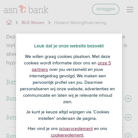
Inloggen
Holland Woningfinanciering
BLG Wonen
Deze Holland Woningfinaciering hypotheek kun je
niet meer afsluiten. De informatie op deze pagina is
Leuk dat je onze website bezoekt
alleen bedoeld om je te informeren als je deze
We willen graag cookies plaatsen. Met deze
cookies wordt informatie door ons en
onze 5
hypotheek hebt.
partners
over jou verzameld en jouw
internetgedrag gevolgd. We maken een
Rentearchief
persoonlijk profiel van jou. Daarmee
personaliseren wij onze website, advertenties en
communicatie en laten wij je relevante inhoud
Renteoverzicht 2020
zien.
Je kunt je keuze altijd wijzigen via 'Cookies
Renteoverzicht 2019
instellen' onderaan de pagina.
Hier vind je ons
privacyreglement
en ons
Renteoverzicht 2018
cookiereglement
.