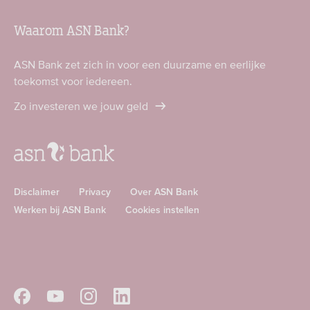
Waarom ASN Bank?
ASN Bank zet zich in voor een duurzame en eerlijke
toekomst voor iedereen.
Zo investeren we jouw geld
Disclaimer
Privacy
Over ASN Bank
Werken bij ASN Bank
Cookies instellen
Download
Download
ASN
ASN
app
app
Volg
Volg
Volg
Volg
in
in