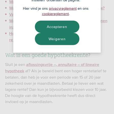
instellen' onderaan de pagina.
Wat is een goede hypotheekrente?
Waardoor wisselt de hoogte van de hypotheekrente?
Hier vind je ons
privacyreglement
en ons
cookiereglement
.
Vaste of variabele rente?
Waar kan ik de actuele hypotheekrente bij BLG Wonen
Accepteren
inzien?
Hoe kan ik op de hoogte blijven van actuele
Weigeren
rentestanden?
Wat is een goede hypotheekrente?
Sluit je een
aflossingsvrije –, annuïtaire – of lineaire
af? Als je bereid bent een hoger rentetarief te
hypotheek
betalen, dan heb je voor een periode van 15 of 20 jaar
zekerheid over je maandlasten. Betaal je liever een wat
lagere rente? Dan kun je bijvoorbeeld kiezen voor 10 jaar.
De hoogte van de hypotheekrente heeft dus direct
invloed op je maandlasten.