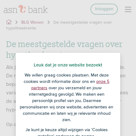
Inloggen
De meestgestelde vragen over
BLG Wonen
hypotheekrente
De meestgestelde vragen over
hypotheekrente
Leuk dat je onze website bezoekt
Als je geld leent voor een koophuis, betaal je rente.
We willen graag cookies plaatsen. Met deze
De rentes fluctueren. Je kunt je rentetarief voor een
cookies wordt informatie door ons en
onze 5
bepaalde periode vastzetten of je kiest voor een
partners
over jou verzameld en jouw
variabele rente. Hoe maak je een goede keuze? Lees
internetgedrag gevolgd. We maken een
persoonlijk profiel van jou. Daarmee
de antwoorden op de meestgestelde vragen over
personaliseren wij onze website, advertenties en
hypotheekrente.
communicatie en laten wij je relevante inhoud
zien.
Op deze pagina:
Je kunt je keuze altijd wijzigen via 'Cookies