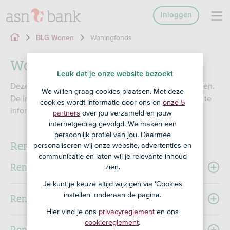
Inloggen
Woningfonds
BLG Wonen
Woningfonds
Leuk dat je onze website bezoekt
Deze Woningfonds hypotheek kun je niet meer afsluiten.
We willen graag cookies plaatsen. Met deze
De informatie op deze pagina is alleen bedoeld om je te
cookies wordt informatie door ons en
onze 5
informeren als je deze hypotheek hebt.
partners
over jou verzameld en jouw
internetgedrag gevolgd. We maken een
persoonlijk profiel van jou. Daarmee
Rentearchief
personaliseren wij onze website, advertenties en
communicatie en laten wij je relevante inhoud
Renteoverzichten 2020
zien.
Je kunt je keuze altijd wijzigen via 'Cookies
instellen' onderaan de pagina.
Renteoverzichten 2019
Hier vind je ons
privacyreglement
en ons
cookiereglement
.
Renteoverzichten 2018