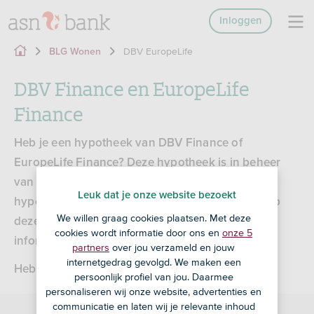
Inloggen
DBV EuropeLife
BLG Wonen
DBV Finance en EuropeLife
Finance
Heb je een hypotheek van DBV Finance of
EuropeLife Finance? Deze hypotheek is in beheer
van ASN Bank. De administratie van deze
Leuk dat je onze website bezoekt
hypotheken hebben wij uitbesteed aan Stater. Op
We willen graag cookies plaatsen. Met deze
deze pagina geven we je meer
cookies wordt informatie door ons en
onze 5
informatie.
partners
over jou verzameld en jouw
internetgedrag gevolgd. We maken een
Heb je nog vragen? Ga dan naar je adviseur.
persoonlijk profiel van jou. Daarmee
personaliseren wij onze website, advertenties en
communicatie en laten wij je relevante inhoud