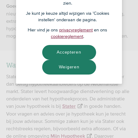
zien.
: deze hypotheek kun je niet meer
Goed om te weten
nieuw afsluiten. Het is wel mogelijk om een verhoging,
Je kunt je keuze altijd wijzigen via 'Cookies
instellen' onderaan de pagina.
extra aflossing of andere wijziging van je bestaande
hypotheek aan te vragen. Vraag je adviseur naar de
Hier vind je ons
privacyreglement
en ons
mogelijkheden. Houd hierbij rekening met advieskosten.
cookiereglement
.
Accepteren
Wat is Stater?
Weigeren
Stater is een dienstverlener die werkzaam is voor meer
dan dertig hypotheekaanbieders op de Nederlandse
markt. Stater levert hoogwaardige dienstverlening op alle
onderdelen van het hypotheekproces. De administratie
van jouw hypotheek is bij
in goede handen.
Stater
Voor vragen en advies over je hypotheek kun je terecht
bij jouw adviseur. Sommige zaken kun je via Stater ook
rechtstreeks regelen, bijvoorbeeld extra aflossen. Of via
de online omgeving
. Daarover
Mijn Hypotheek