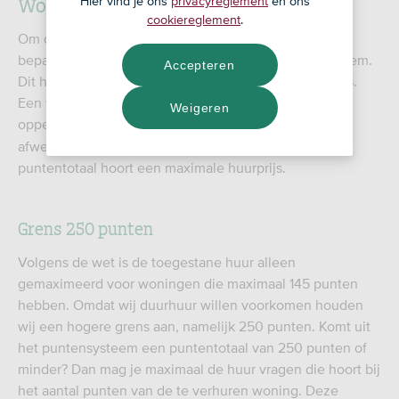
Woningwaarderingsstelsel
Hier vind je ons
privacyreglement
en ons
cookiereglement
.
Om de hoogte van de maximaal toegestane huur te
bepalen wordt gebruik gemaakt van een puntensysteem.
Accepteren
Dit heet het Woningwaarderingsstelsel, afgekort WWS.
Een woning krijgt een waardering voor bijvoorbeeld
Weigeren
oppervlakte, ligging,
, energielabel en
WOZ-waarde
afwerking. Het resultaat is een puntentotaal. Bij elk
puntentotaal hoort een maximale huurprijs.
Grens 250 punten
Volgens de wet is de toegestane huur alleen
gemaximeerd voor woningen die maximaal 145 punten
hebben. Omdat wij duurhuur willen voorkomen houden
wij een hogere grens aan, namelijk 250 punten. Komt uit
het puntensysteem een puntentotaal van 250 punten of
minder? Dan mag je maximaal de huur vragen die hoort bij
het aantal punten van de te verhuren woning. Deze