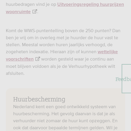
huurbedragen vind je op
Uitvoeringsregeling huurprijzen
.
woonruimte
Komt de WWS-puntentelling boven de 250 punten? Dan
ben je vrij om in overleg met je huurder de huur vast te
stellen. Meestal worden huren jaarlijks verhoogd, de
zogeheten indexatie. Hieraan zijn of kunnen
wettelijke
worden gesteld waar je continu aan
voorschriften
moet blijven voldoen als je de Verhuurhypotheek wilt
afsluiten.
Feedb
Huurbescherming
Nederland kent een goed ontwikkeld systeem van
huurbescherming. Het gevolg daarvan is dat je als
verhuurder niet zomaar de huur kunt opzeggen. En
ook dat daarvoor bepaalde termijnen gelden. Wil je