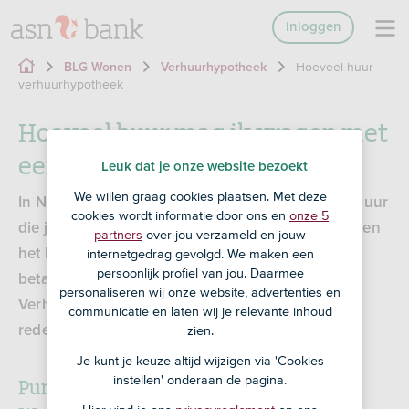
Inloggen
Hoeveel huur
BLG Wonen
Verhuurhypotheek
verhuurhypotheek
Hoeveel huur mag ik vragen met
een Verhuurhypotheek?
Leuk dat je onze website bezoekt
We willen graag cookies plaatsen. Met deze
In Nederland zijn er afspraken gemaakt over de huur
cookies wordt informatie door ons en
onze 5
die je mag vragen voor een woning. Ook wij vinden
partners
over jou verzameld en jouw
het belangrijk dat huurwoningen in Nederland
internetgedrag gevolgd. We maken een
persoonlijk profiel van jou. Daarmee
betaalbaar blijven. Daarom kun je de
personaliseren wij onze website, advertenties en
Verhuurhypotheek alleen afsluiten als je een
communicatie en laten wij je relevante inhoud
redelijke huur vraagt aan je huurder.
zien.
Je kunt je keuze altijd wijzigen via 'Cookies
Puntensysteem:
instellen' onderaan de pagina.