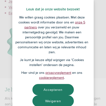
Je maandlasten verlagen
Verbouwen of verduurzamen financieren
Leuk dat je onze website bezoekt
Een ander huis kopen
We willen graag cookies plaatsen. Met deze
cookies wordt informatie door ons en
onze 5
partners
over jou verzameld en jouw
internetgedrag gevolgd. We maken een
persoonlijk profiel van jou. Daarmee
personaliseren wij onze website, advertenties en
communicatie en laten wij je relevante inhoud
zien.
Je kunt je keuze altijd wijzigen via 'Cookies
instellen' onderaan de pagina.
Hier vind je ons
privacyreglement
en ons
cookiereglement
.
Je huidige hypotheek aanpassen
Accepteren
Als klant van BLG Wonen kun je verschillende wijzigingen
Weigeren
aan je hypotheek zelf of met je adviseur doorvoeren. Je