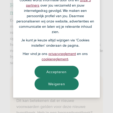
cookies wordt informatie door ons en
onze 5
Hoe werkt de rente
partners
over jou verzameld en jouw
meeneemregeling?
internetgedrag gevolgd. We maken een
persoonlijk profiel van jou. Daarmee
Een bestaande hypotheek meeverhuizen of
personaliseren wij onze website, advertenties en
meenemen, betekent dat je de rente-afspraken, de
communicatie en laten wij je relevante inhoud
zien.
resterende rentevaste periode en ook de
openstaande schuld meeneemt naar een nieuw
Je kunt je keuze altijd wijzigen via 'Cookies
huis. Je hebt dan voor je nieuwe huis waarschijnlijk
instellen' onderaan de pagina.
nog wel een aanvullende hypotheek nodig. De oude
Hier vind je ons
privacyreglement
en ons
hypotheek en de aanvullende hypotheek vormen
cookiereglement
.
samen de nieuwe hypotheek voor je nieuwe huis.
Accepteren
Weigeren
Goed om te weten
Dit kan betekenen dat er nieuwe
voorwaarden gelden voor deze nieuwe
hypotheek. Heb je een bespaarhypotheek?