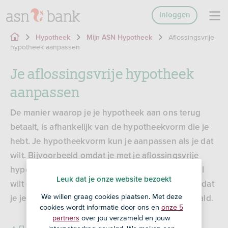
Inloggen
Aflossingsvrije
Hypotheek
Mijn ASN Hypotheek
hypotheek aanpassen
Je aflossingsvrije hypotheek
aanpassen
De manier waarop je je hypotheek aan ons terug
betaalt, is afhankelijk van de hypotheekvorm die je
hebt. Je hypotheekvorm kun je aanpassen als je dat
wilt. Bijvoorbeeld omdat je met je aflossingsvrije
hypotheek nu niet elke maand aflost en je dat wel
Leuk dat je onze website bezoekt
wilt gaan doen. Of omdat je er zeker van wilt zijn dat
We willen graag cookies plaatsen. Met deze
je je hypotheek op de einddatum hebt terugbetaald.
cookies wordt informatie door ons en
onze 5
partners
over jou verzameld en jouw