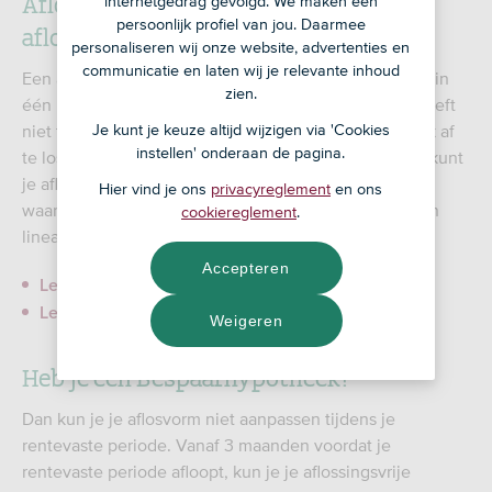
Aflossingsvrije hypotheek aflossen of
internetgedrag gevolgd. We maken een
persoonlijk profiel van jou. Daarmee
aflosvorm wijzigen
personaliseren wij onze website, advertenties en
communicatie en laten wij je relevante inhoud
Een aflossingsvrije hypotheek los je op de einddatum in
zien.
één keer af. Bijvoorbeeld met je spaargeld. Maar je hoeft
Je kunt je keuze altijd wijzigen via 'Cookies
niet te wachten tot de einddatum om deze hypotheek af
instellen' onderaan de pagina.
te lossen. Je mag nu ook al (een deel) aflossen. Of je kunt
je aflossingsvrije hypotheek wijzigen naar een vorm
Hier vind je ons
privacyreglement
en ons
waarbij je wel aflost: een annuïteitenhypotheek of een
cookiereglement
.
lineaire hypotheek.
Accepteren
Lees meer over de annuïteitenhypotheek
Lees meer over de lineaire Hypotheek
Weigeren
Heb je een Bespaarhypotheek?
Dan kun je je aflosvorm niet aanpassen tijdens je
rentevaste periode. Vanaf 3 maanden voordat je
rentevaste periode afloopt, kun je je aflossingsvrije