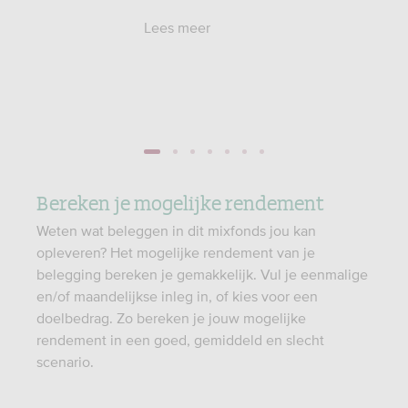
ar gezin
en.
Lees meer
1
2
3
4
5
6
7
Bereken je mogelijke rendement
Weten wat beleggen in dit mixfonds jou kan
opleveren? Het mogelijke rendement van je
belegging bereken je gemakkelijk. Vul je eenmalige
en/of maandelijkse inleg in, of kies voor een
doelbedrag. Zo bereken je jouw mogelijke
rendement in een goed, gemiddeld en slecht
scenario.