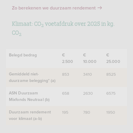
Zo berekenen we duurzaam rendement
Klimaat: CO
voetafdruk over 2025 in kg.
2
CO
2
Belegd bedrag
€
€
€
2.500
10.000
25.000
853
3410
8525
Gemiddeld niet-
duurzame belegging* (a)
658
2630
6575
ASN Duurzaam
Mixfonds Neutraal (b)
195
780
1950
Duurzaam rendement
voor klimaat (a-b)