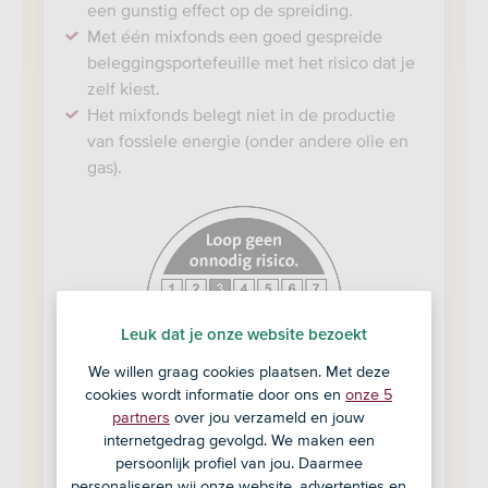
een gunstig effect op de spreiding.
Met één mixfonds een goed gespreide
beleggingsportefeuille met het risico dat je
zelf kiest.
Het mixfonds belegt niet in de productie
van fossiele energie (onder andere olie en
gas).
https://www.afm.nl/nl-
nl/sector/themas/dienstverlening-
aan-
consumenten/informatieverstrekking/essent
informatiedocument-
Leuk dat je onze website bezoekt
eid
We willen graag cookies plaatsen. Met deze
cookies wordt informatie door ons en
onze 5
partners
over jou verzameld en jouw
internetgedrag gevolgd. We maken een
Koers 06-08-2026 € 69,06
persoonlijk profiel van jou. Daarmee
personaliseren wij onze website, advertenties en