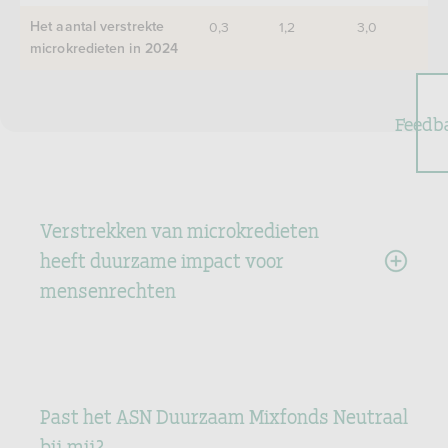
0,3
1,2
3,0
Het aantal verstrekte
microkredieten in 2024
Feedb
Verstrekken van microkredieten
heeft duurzame impact voor
mensenrechten
Past het ASN Duurzaam Mixfonds Neutraal
bij mij?