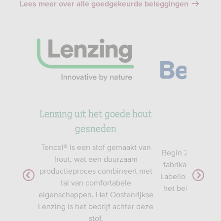
Lees meer over alle goedgekeurde beleggingen
Lenzing uit het goede hout
n
gesneden
Beier
 micro-
Tencel® is een stof gemaakt van
Begin 2022 verd
hout, wat een duurzaam
fabrikant van on
productieproces combineert met
Labello en Hansap
gua kreeg
tal van comfortabele
het bekendste (
tweede
eigenschappen. Het Oostenrijkse
aandele
 ze samen
Lenzing is het bedrijf achter deze
apjes op
Lees 
stof.