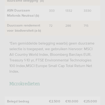
duurzame belegging* (a)
333
1332
3330
ASN Duurzaam
Mixfonds Neutraal (b)
72
286
715
Duurzaam rendement
voor biodiversiteit (a-b)
*Een gemiddelde belegging waarbij geen duurzame
selectie is toegepast, we gebruiken hiervoor: MSCI
All Country World Index, Bloomberg Barclays EUR,
Treasury 1-10 yr, FTSE Environmental Technologies
100 Index,MSCI Europe Small Cap Total Return Net
Index.
Microkredieten
Belegd bedrag
€2.500
€10.000
€25.000