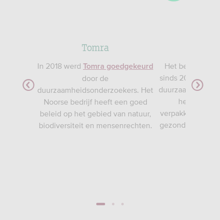
de hout
Tomra
Sign
In 2018 werd
Het beursgenote
aakt van
Tomra goedgekeurd
sinds 2020 goed
zaam
door de
duurzaamheidsexpe
eert met
duurzaamheidsonderzoekers. Het
het gebruik 
ele
Noorse bedrijf heeft een goed
verpakkingen uit
tenrijkse
beleid op het gebied van natuur,
gezonde arbeids
chter deze
biodiversiteit en mensenrechten.
voor wer
1
2
3