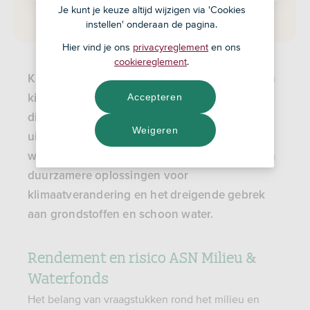
Je kunt je keuze altijd wijzigen via 'Cookies
instellen' onderaan de pagina.
Hier vind je ons
privacyreglement
en ons
cookiereglement
.
Kies je voor het ASN Milieu & Waterfonds? Dan
Accepteren
kies je voor een fonds dat belegt
in bedrijven
die oplossingen bieden voor de wereldwijde
Weigeren
uitdagingen op het gebied van onder andere
water, grondstoffen en energie. Zij werken aan
duurzamere oplossingen voor
klimaatverandering en het dreigende gebrek
aan grondstoffen en schoon water.
Rendement en risico ASN Milieu &
Waterfonds
Het belang van vraagstukken rond het milieu en