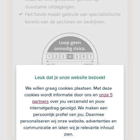
duurzame uitdagingen.
Het fonds maakt gebruik van specialistische
kennis van de sectoren en bedrijven.
https://www.afm.nl/nl-
nl/sector/themas/dienstverlening-
aan-
consumenten/informatieverstrekking/essent
informatiedocument-
eid
Leuk dat je onze website bezoekt
We willen graag cookies plaatsen. Met deze
cookies wordt informatie door ons en
onze 5
partners
over jou verzameld en jouw
Koers 07-08-2026 € 56,38
internetgedrag gevolgd. We maken een
persoonlijk profiel van jou. Daarmee
Beleg in dit fonds
personaliseren wij onze website, advertenties en
communicatie en laten wij je relevante inhoud
zien.
Fondsdocumenten