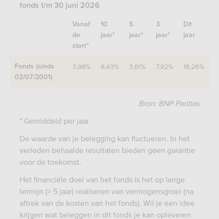
fonds t/m 30 juni 2026
Vanaf
10
5
3
Dit
de
jaar*
jaar*
jaar*
jaar
start*
3,98%
8,43%
3,61%
7,92%
16,26%
Fonds (sinds
02/07/2001)
Bron: BNP Paribas
* Gemiddeld per jaar
De waarde van je belegging kan fluctueren. In het
verleden behaalde resultaten bieden geen garantie
voor de toekomst.
Het financiële doel van het fonds is het op lange
termijn (> 5 jaar) realiseren van vermogensgroei (na
aftrek van de kosten van het fonds). Wil je een idee
krijgen wat beleggen in dit fonds je kan opleveren